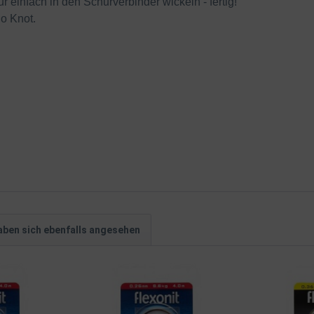
 einfach in den Schurverbinder wickeln - fertig!
No Knot.
ben sich ebenfalls angesehen