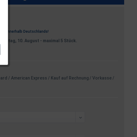
osten
rei
innerhalb Deutschlands!
Montag, 10. August
- maximal 5 Stück.
card / American Express / Kauf auf Rechnung / Vorkasse /