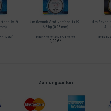
orfach 1x19 -
4 m flexonit Stahlvorfach 1x19 -
4 m flexoni
0 mm)
6,6 kg (0,25 mm)
4,1 
 * / 1 Meter)
Inhalt
4 Meter
(2,50 € * / 1 Meter)
Inhalt
4 Me
*
9,99 € *
Zahlungsarten