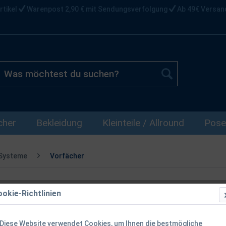
rtikel
Warenpost 2,90 € mit Sendungsverfolgung
Ab 49€ Versan
cher
Bekleidung
Kleinteile / Allround
Pose
 Systeme
Vorfächer
okie-Richtlinien
Balzer Shira
50cm 9kg 12
Diese Website verwendet Cookies, um Ihnen die bestmögliche