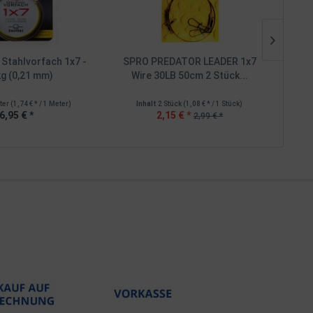
t Stahlvorfach 1x7 -
SPRO PREDATOR LEADER 1x7
Sp
kg (0,21 mm)
Wire 30LB 50cm 2 Stück...
St
ter
(1,74 € * / 1 Meter)
Inhalt
2 Stück
(1,08 € * / 1 Stück)
I
6,95 € *
2,15 € *
2,99 € *