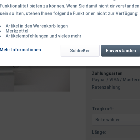
Funktionalität bieten zu können. Wenn Sie damit nicht einverstanden
sein sollten, stehen Ihnen folgende Funktionen nicht zur Verfügung:
2,49 € *
Artikel in den Warenkorb legen
inkl. MwSt.
zzgl. Versandk
Merkzettel
Ab 49 EUR Versandkostenf
Artikelempfehlungen und vieles mehr
Versand am 
Mehr Informationen
Schließen
Einverstanden
Zahlungsarten
Paypal / VISA / Master
Ratenzahlung
Tragkraft:
Länge: