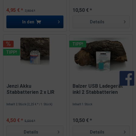
4,95 € *
10,50 € *
7,90 € *
In den
Details
TIPP!
TIPP!
Jenzi Akku
Balzer USB Ladegerät
Stabbatterien 2 x LIR
inkl 2 Stabbatterien
425 & 435 3,7V...
CR425...
Inhalt
2 Stück
(2,25 € * / 1 Stück)
Inhalt
1 Stück
4,50 € *
10,50 € *
5,50 € *
Details
Details