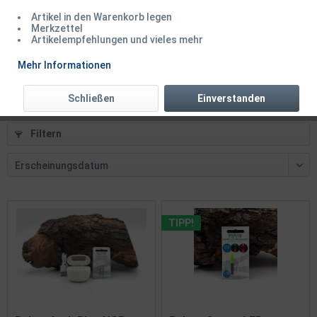
Artikel in den Warenkorb legen
Balzer LED Knicklicht grün weiß rot inkl....
Merkzettel
Artikelempfehlungen und vieles mehr
Mehr Informationen
ab 2,49 € *
Schließen
Einverstanden
Filtern
TIPP!