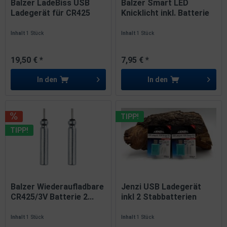
Balzer LadeBiss USB
Balzer Smart LED
Ladegerät für CR425
Knicklicht inkl. Batterie
3V...
16h...
Inhalt
1 Stück
Inhalt
1 Stück
19,50 € *
7,95 € *
In den
In den
TIPP!
TIPP!
Balzer Wiederaufladbare
Jenzi USB Ladegerät
CR425/3V Batterie 2...
inkl 2 Stabbatterien
LIR...
Inhalt
1 Stück
Inhalt
1 Stück