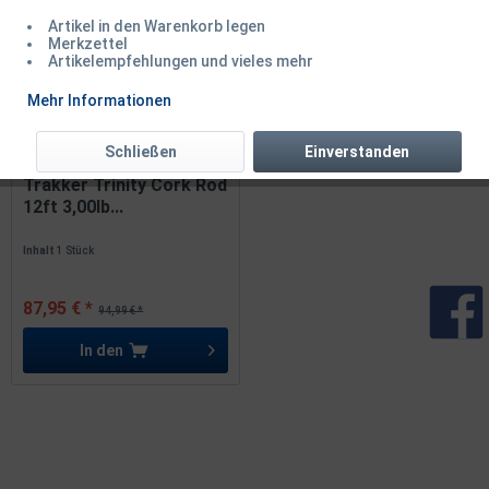
Artikel in den Warenkorb legen
Merkzettel
Artikelempfehlungen und vieles mehr
TIPP!
Mehr Informationen
Schließen
Einverstanden
Trakker Trinity Cork Rod
12ft 3,00lb...
Inhalt
1 Stück
87,95 € *
94,99 € *
In den