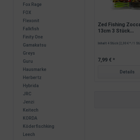
Fox Rage
FOX
Flexonit
Zed Fishing Zocca
Falkfish
13cm 3 Stück...
Finity One
Inhalt
4 Stück
(2,00 € * / 1 S
Gamakatsu
Greys
7,99 € *
Guru
Hausmarke
Details
Herbertz
Hybrida
JRC
Jenzi
Keitech
KORDA
Köderfischking
Leech