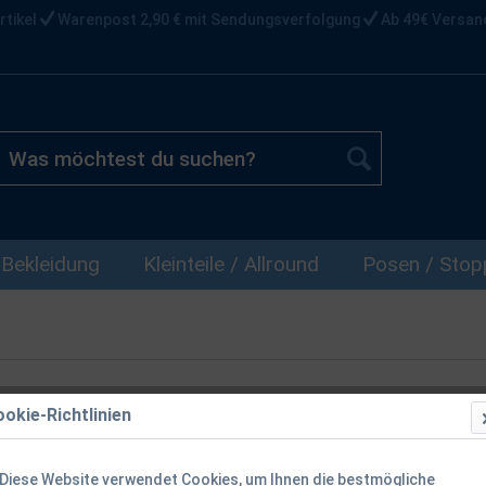
rtikel
Warenpost 2,90 € mit Sendungsverfolgung
Ab 49€ Versan
Bekleidung
Kleinteile / Allround
Posen / Stopp
okie-Richtlinien
Diese Website verwendet Cookies, um Ihnen die bestmögliche