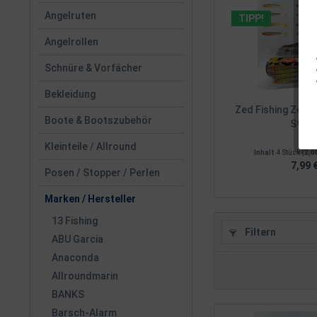
Angelruten
TIPP!
Angelrollen
Schnüre & Vorfächer
Bekleidung
Zed Fishing Zocc
Boote & Bootszubehör
Stück.
Kleinteile / Allround
Inhalt
4 Stück
(2,00
7,99 €
Posen / Stopper / Perlen
Marken / Hersteller
13 Fishing
Filtern
ABU Garcia
Anaconda
Allroundmarin
BANKS
Barsch-Alarm