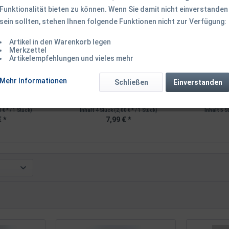
Funktionalität bieten zu können. Wenn Sie damit nicht einverstanden
TIPP!
TIPP!
sein sollten, stehen Ihnen folgende Funktionen nicht zur Verfügung:
Artikel in den Warenkorb legen
Merkzettel
Artikelempfehlungen und vieles mehr
a Baits 10cm 4
Zed Fishing Zocca Baits 13cm 3
Zed Fishin
Mehr Informationen
Schließen
Einverstanden
..
Stück...
 € * / 1 Stück)
Inhalt
4 Stück
(2,00 € * / 1 Stück)
Inhalt
5 S
 *
7,99 € *