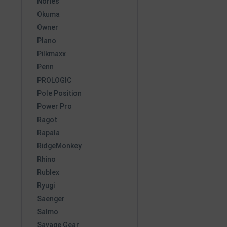
Nories
Okuma
Owner
Plano
Pilkmaxx
Penn
PROLOGIC
Pole Position
Power Pro
Ragot
Rapala
RidgeMonkey
Rhino
Rublex
Ryugi
Saenger
Salmo
Savage Gear