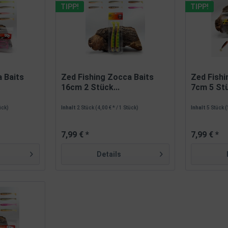
TIPP!
TIPP!
 Baits
Zed Fishing Zocca Baits
Zed Fishi
16cm 2 Stück...
7cm 5 Stü
tück)
Inhalt
2 Stück
(4,00 € * / 1 Stück)
Inhalt
5 Stück
(
7,99 € *
7,99 € *
Details