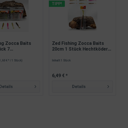
TIPP!
ng Zocca Baits
Zed Fishing Zocca Baits
ck 7...
20cm 1 Stück Hechtköder...
1,60 € * / 1 Stück)
Inhalt
1 Stück
6,49 € *
Details
Details