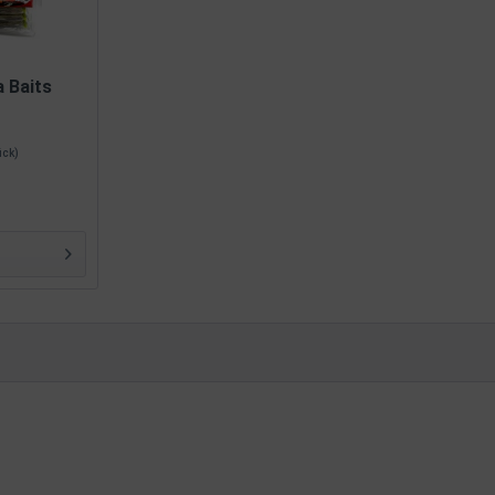
 Baits
tück)