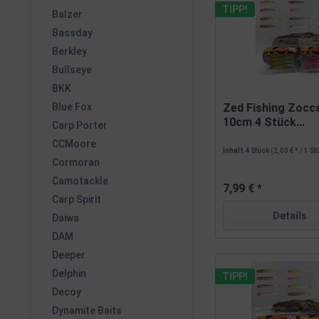
TIPP!
Balzer
Bassday
Berkley
Bullseye
BKK
Blue Fox
Zed Fishing Zocca
10cm 4 Stück...
Carp Porter
CCMoore
Inhalt
4 Stück
(2,00 € * / 1 S
Cormoran
Camotackle
7,99 € *
Carp Spirit
Details
Daiwa
DAM
Deeper
Delphin
TIPP!
Decoy
Dynamite Baits