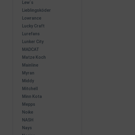
Lew´s
Lieblingsköder
Lowrance
Lucky Craft
Lurefans
Lunker City
MADCAT
Matze Koch
Mainline
Myran
Middy
Mitchell
Minn Kota
Mepps
Noike
NASH
Nays