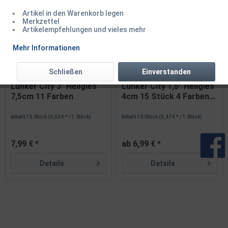
Artikel in den Warenkorb legen
TIPP!
Merkzettel
Artikelempfehlungen und vieles mehr
Mehr Informationen
Schließen
Einverstanden
Lunker City 3" Hellgies
Lunker City 1,5" Hellgies
7,5cm 11 Farben
4cm 15 Stück 4 Farben...
Inhalt
15 Stück
(0,53 € * / 1 Stück)
Inhalt
15 Stück
(0,47 € * / 1 Stück)
7,99 € *
ab 6,99 € *
Details
Details