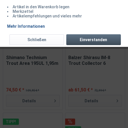
1
von
3
Artikel in den Warenkorb legen
Merkzettel
Artikelempfehlungen und vieles mehr
TIPP!
Mehr Informationen
Schließen
Einverstanden
Shimano Technium
Balzer Shirasu IM-8
Trout Area 195UL 1,95m
Trout Collector 6
1,5-4,5g
1,85m...
74,50 € *
ab 61,50 € *
109,95 € *
72,99 € *
Details
Details
TIPP!