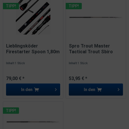
TIPP!
TIPP!
Lieblingsköder
Spro Trout Master
Firestarter Spoon 1,80m
Tactical Trout Sbiro
1-4g
Tele...
Inhalt
1 Stück
Inhalt
1 Stück
79,00 € *
53,95 € *
In den
In den
TIPP!