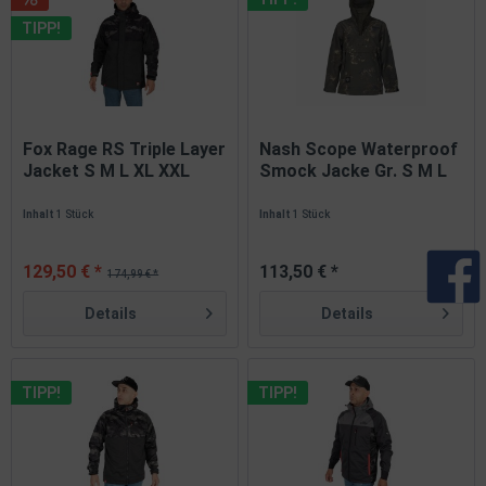
TIPP!
Fox Rage RS Triple Layer
Nash Scope Waterproof
Jacket S M L XL XXL
Smock Jacke Gr. S M L
XXXL
XL...
Inhalt
1 Stück
Inhalt
1 Stück
129,50 € *
113,50 € *
174,99 € *
Details
Details
TIPP!
TIPP!