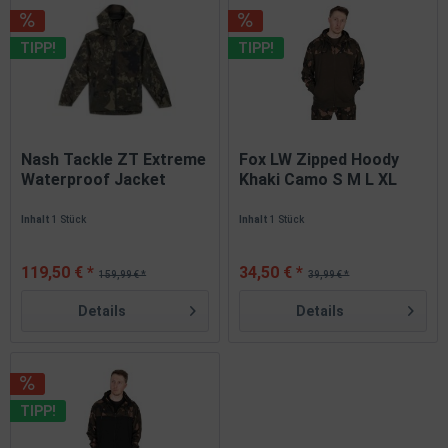
TIPP!
TIPP!
Nash Tackle ZT Extreme
Fox LW Zipped Hoody
Waterproof Jacket
Khaki Camo S M L XL
Camo S...
2XL 3XL...
Inhalt
1 Stück
Inhalt
1 Stück
119,50 € *
34,50 € *
159,99 € *
39,99 € *
Details
Details
TIPP!