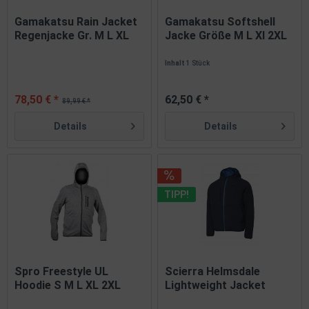
Gamakatsu Rain Jacket
Gamakatsu Softshell
Regenjacke Gr. M L XL
Jacke Größe M L Xl 2XL
XXL...
3XL...
Inhalt
1 Stück
78,50 € *
62,50 € *
89,99 € *
Details
Details
TIPP!
Spro Freestyle UL
Scierra Helmsdale
Hoodie S M L XL 2XL
Lightweight Jacket
XXL...
Blue...