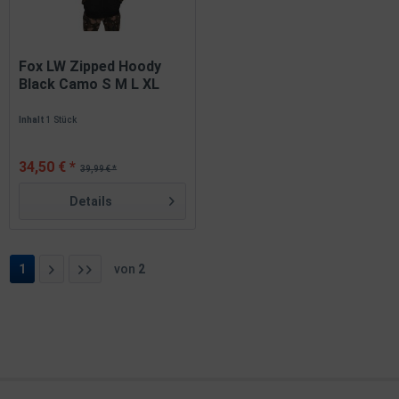
Fox LW Zipped Hoody
Black Camo S M L XL
XXL...
Inhalt
1 Stück
34,50 € *
39,99 € *
Details
1
von
2