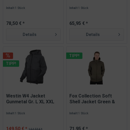
in...
S...
Inhalt
1 Stück
Inhalt
1 Stück
78,50 € *
65,95 € *
Details
Details
TIPP!
TIPP!
Westin W4 Jacket
Fox Collection Soft
Gunmetal Gr. L XL XXL
Shell Jacket Green &
Regenjacke
Black...
Inhalt
1 Stück
Inhalt
1 Stück
149,50 € *
71,95 € *
164,50 € *