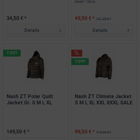
Inhalt
1 Stück
34,50 € *
49,50 € *
151,28 € *
Details
Details
TIPP!
TIPP!
Nash ZT Polar Quilt
Nash ZT Climate Jacket
Jacket Gr. S M L XL
S M L XL XXL XXXL SALE
XXL...
149,50 € *
99,50 € *
119,99 € *