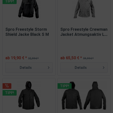
TIPP!
Spro Freestyle Storm
Spro Freestyle Crewman
Shield Jacke Black S M
Jacket Atmungsaktiv L...
L...
ab 19,90 € *
ab 65,50 € *
32,99 € *
89,99 € *
Details
Details
TIPP!
TIPP!