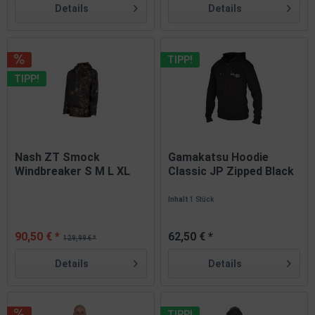
Details
Details
TIPP!
TIPP!
Nash ZT Smock
Gamakatsu Hoodie
Windbreaker S M L XL
Classic JP Zipped Black
XXL XXXL SALE
S M L...
Inhalt
1 Stück
90,50 € *
62,50 € *
129,99 € *
Details
Details
TIPP!