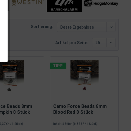
Sortierung:
Artikel pro Seite:
TIPP!
rce Beads 8mm
Camo Force Beads 8mm
mpkin 8 Stück
Blood Red 8 Stück
0,37 € * / 1 Stück)
Inhalt
8 Stück
(0,37 € * / 1 Stück)