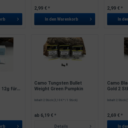
2,99 € *
2,99 € *
orb
In den
Warenkorb
In de
Camo Tungsten Bullet
Camo Bla
12g für...
Weight Green Pumpkin
Gold 2 St
5,25g...
Inhalt
2 Stück
(3,10 € * / 1 Stück)
Inhalt
2 Stück
(
ab 6,19 € *
2,69 € *
orb
Details
In de