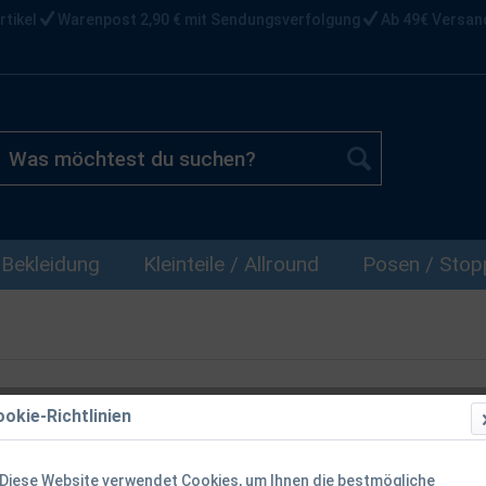
rtikel
Warenpost 2,90 € mit Sendungsverfolgung
Ab 49€ Versan
Bekleidung
Kleinteile / Allround
Posen / Stopp
okie-Richtlinien
Diese Website verwendet Cookies, um Ihnen die bestmögliche