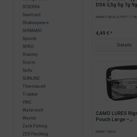
DS6 3,5g 5g 7g 9g
SCIERRA
Seatrout
Inhalt
5 Stück
(0,90 € * / 1 S
Shakespeare
SHIMANO
4,49 € *
Spomb
Details
SPRO
Stanley
Storm
Sufix
SUNLINE
Thermacell
Trakker
VMC
Waterwolf
CAMO LURES Rigs
Westin
Pouch Large –...
Zeck Fishing
Inhalt
1 Stück
ZED Fisching