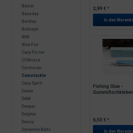
Balzer
2,99 € *
Bassday
In den
Warenk
Berkley
Bullseye
BKK
Blue Fox
Carp Porter
CCMoore
Cormoran
Camotackle
Carp Spirit
Fishing Glue -
Daiwa
Gummifischkleber 
DAM
Deeper
Delphin
6,50 € *
Decoy
Dynamite Baits
In den
Warenk