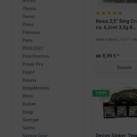
Nories
Okuma
Owner
Reins 2,5" Ring C
Plano
ca. 6,2cm 3,3g 8...
Pilkmaxx
Inhalt
8 Stück
(1,12 € * / 1 S
Penn
PROLOGIC
ab 8,99 € *
Pole Position
Power Pro
Details
Ragot
Rapala
RidgeMonkey
TIPP!
Rhino
Rublex
Ryugi
Saenger
Salmo
Decoy Sinker Typ
Savage Gear