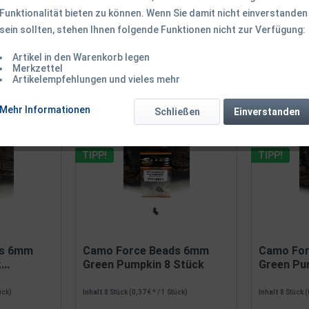
Funktionalität bieten zu können. Wenn Sie damit nicht einverstanden
sein sollten, stehen Ihnen folgende Funktionen nicht zur Verfügung:
Artikel in den Warenkorb legen
Merkzettel
Artikelempfehlungen und vieles mehr
on
2
Mehr Informationen
Schließen
Einverstanden
TIPP!
TIPP!
ds 6mm
Camo Force Beads 6mm
Camo Fo
..
Green Pumpkin 8 Stück
Green Pu
tück)
Inhalt
8 Stück
(0,37 € * / 1 Stück)
Inhalt
8 Stück
(