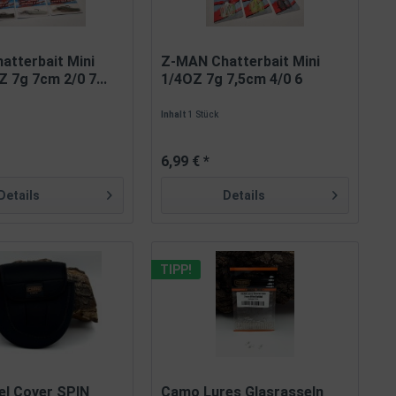
atterbait Mini
Z-MAN Chatterbait Mini
 7g 7cm 2/0 7...
1/4OZ 7g 7,5cm 4/0 6
Farben
Inhalt
1 Stück
6,99 € *
Details
Details
TIPP!
l Cover SPIN
Camo Lures Glasrasseln