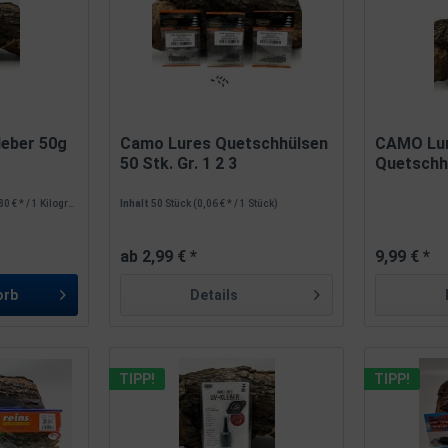
leber 50g
Camo Lures Quetschhülsen
CAMO Lu
50 Stk. Gr. 1 2 3
Quetschh
300
 € * / 1 Kilogramm)
Inhalt
50 Stück
(0,06 € * / 1 Stück)
ab 2,99 € *
9,99 € *
orb
Details
TIPP!
TIPP!