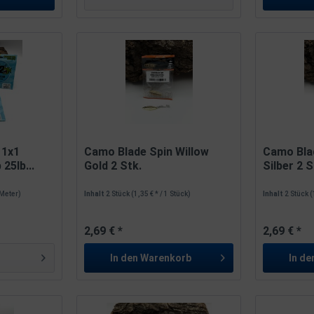
 1x1
Camo Blade Spin Willow
Camo Bla
25lb...
Gold 2 Stk.
Silber 2 S
 Meter)
Inhalt
2 Stück
(1,35 € * / 1 Stück)
Inhalt
2 Stück
(
2,69 € *
2,69 € *
In den
Warenkorb
In de