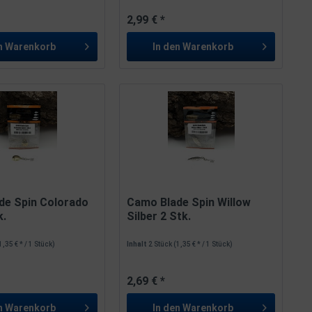
2,99 € *
n
Warenkorb
In den
Warenkorb
de Spin Colorado
Camo Blade Spin Willow
k.
Silber 2 Stk.
1,35 € * / 1 Stück)
Inhalt
2 Stück
(1,35 € * / 1 Stück)
2,69 € *
n
Warenkorb
In den
Warenkorb