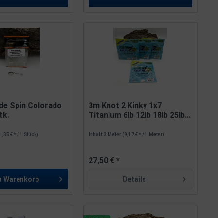
de Spin Colorado
3m Knot 2 Kinky 1x7
tk.
Titanium 6lb 12lb 18lb 25lb...
1,35 € * / 1 Stück)
Inhalt
3 Meter
(9,17 € * / 1 Meter)
27,50 € *
n
Warenkorb
Details