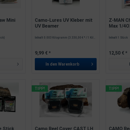
raw Mini
Camo-Lures UV Kleber mit
Z-MAN Ch
UV Beamer
Max 1/4OZ
tück)
Inhalt
0.003 Kilogramm
(3.330,00 € * / 1 Kilogramm)
Inhalt
1 Stück
9,99 € *
12,50 € *
In den
Warenkorb
TIPP!
TIPP!
e Stick
Camo Reel Cover CAST LH
CAMO Ree