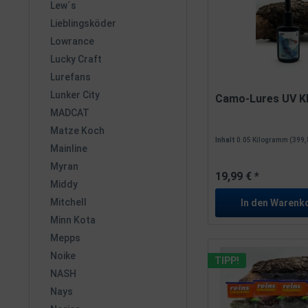
Lew´s
Lieblingsköder
Lowrance
Lucky Craft
Lurefans
Lunker City
Camo-Lures UV K
MADCAT
Matze Koch
Inhalt
0.05 Kilogramm
(399,80
Mainline
Myran
19,99 € *
Middy
Mitchell
In den
Warenk
Minn Kota
Mepps
Noike
TIPP!
NASH
Nays