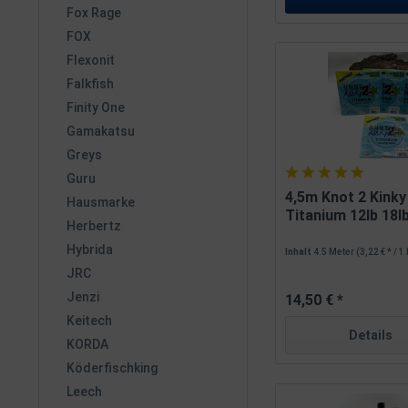
Fox Rage
FOX
Flexonit
Falkfish
Finity One
Gamakatsu
Greys
Guru
4,5m Knot 2 Kinky
Hausmarke
Titanium 12lb 18lb 
Herbertz
Hybrida
Inhalt
4.5 Meter
(3,22 € * / 1
JRC
Jenzi
14,50 € *
Keitech
Details
KORDA
Köderfischking
Leech