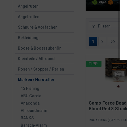
Angelruten
Angelrollen
Filtern
Schnüre & Vorfächer
Bekleidung
1
v
Boote & Bootszubehör
Kleinteile / Allround
TIPP!
Posen / Stopper / Perlen
Marken / Hersteller
13 Fishing
ABU Garcia
Camo Force Bea
Anaconda
Blood Red 8 Stück.
Allroundmarin
BANKS
Inhalt
8 Stück
(0,37 € * / 1 S
Barsch-Alarm