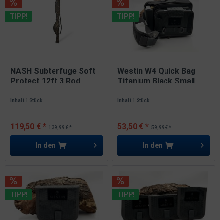
TIPP!
TIPP!
NASH Subterfuge Soft
Westin W4 Quick Bag
Protect 12ft 3 Rod
Titanium Black Small
Skin...
inkl....
Inhalt
1 Stück
Inhalt
1 Stück
119,50 € *
53,50 € *
139,99 € *
59,99 € *
In den
In den
TIPP!
TIPP!