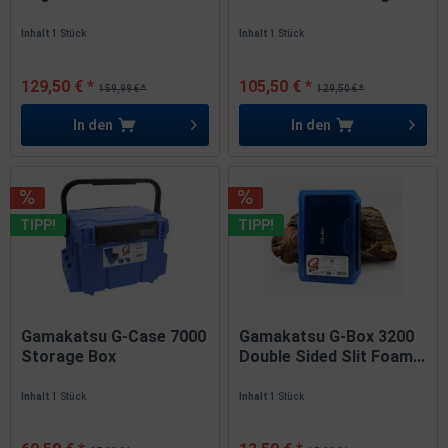
Large...
inkl....
Inhalt
1 Stück
Inhalt
1 Stück
129,50 € *
105,50 € *
159,99 € *
129,50 € *
In den
In den
TIPP!
TIPP!
Gamakatsu G-Case 7000
Gamakatsu G-Box 3200
Storage Box
Double Sided Slit Foam...
48x32x34cm SALE
Inhalt
1 Stück
Inhalt
1 Stück