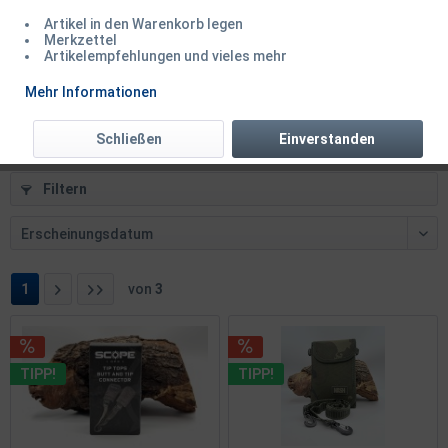
Artikel in den Warenkorb legen
Westin W4 Wallet Fold Plus Titanium Black SALE
Merkzettel
Artikelempfehlungen und vieles mehr
Inhalt
1 Stück
Mehr Informationen
10,50 € *
12,99 € *
Schließen
Einverstanden
Filtern
1
von
3
TIPP!
TIPP!