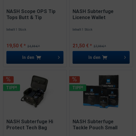
NASH Scope OPS Tip
NASH Subterfuge
Tops Butt & Tip
Licence Wallet
Connector...
Dokumententasche...
Inhalt
1 Stück
Inhalt
1 Stück
19,50 € *
21,50 € *
24,99 € *
27,99 € *
In den
In den
TIPP!
TIPP!
NASH Subterfuge Hi
NASH Subterfuge
Protect Tech Bag
Tackle Pouch Small
29x22x17cm...
Medium Large...