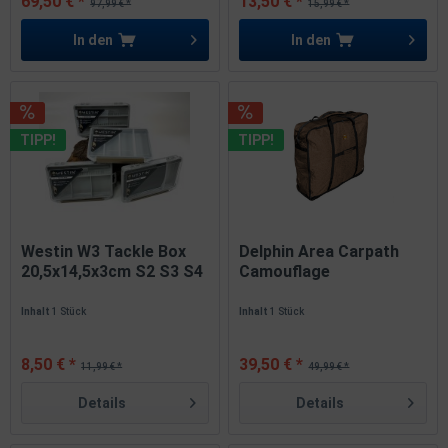
69,50 € *
13,50 € *
97,99 € *
15,99 € *
In den
In den
TIPP!
TIPP!
Westin W3 Tackle Box
Delphin Area Carpath
20,5x14,5x3cm S2 S3 S4
Camouflage
S5...
Tragetasche...
Inhalt
1 Stück
Inhalt
1 Stück
8,50 € *
39,50 € *
11,99 € *
49,99 € *
Details
Details