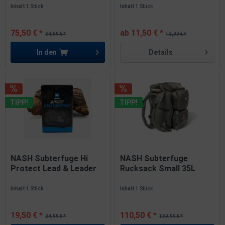
Inhalt
1 Stück
Inhalt
1 Stück
75,50 € *
ab 11,50 € *
84,99 € *
13,99 € *
In den
Details
TIPP!
TIPP!
NASH Subterfuge Hi
NASH Subterfuge
Protect Lead & Leader
Rucksack Small 35L
Pouch...
Carryall...
Inhalt
1 Stück
Inhalt
1 Stück
19,50 € *
110,50 € *
24,99 € *
139,99 € *