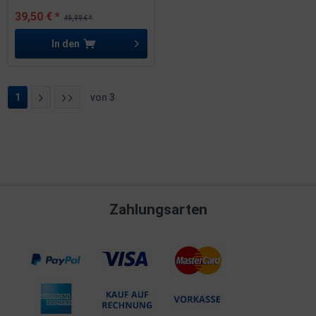
39,50 € *
49,99 € *
In den
1
von
3
Zahlungsarten