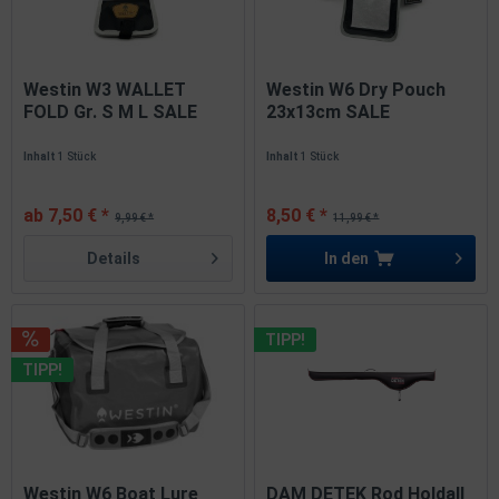
Westin W3 WALLET
Westin W6 Dry Pouch
FOLD Gr. S M L SALE
23x13cm SALE
Inhalt
1 Stück
Inhalt
1 Stück
ab 7,50 € *
8,50 € *
9,99 € *
11,99 € *
Details
In den
TIPP!
TIPP!
Westin W6 Boat Lure
DAM DETEK Rod Holdall