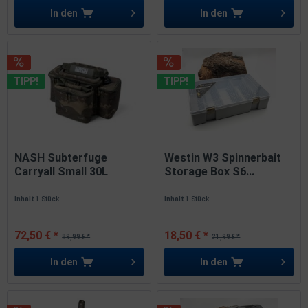
In den
In den
TIPP!
TIPP!
NASH Subterfuge
Westin W3 Spinnerbait
Carryall Small 30L
Storage Box S6...
Tragetasche...
Inhalt
1 Stück
Inhalt
1 Stück
72,50 € *
18,50 € *
89,99 € *
21,99 € *
In den
In den