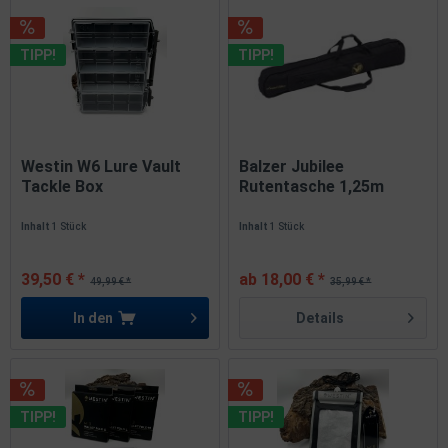
TIPP!
TIPP!
Westin W6 Lure Vault
Balzer Jubilee
Tackle Box
Rutentasche 1,25m
79x337x278mm SALE
1,45m 1,65m...
Inhalt
1 Stück
Inhalt
1 Stück
39,50 € *
ab 18,00 € *
49,99 € *
35,99 € *
In den
Details
TIPP!
TIPP!