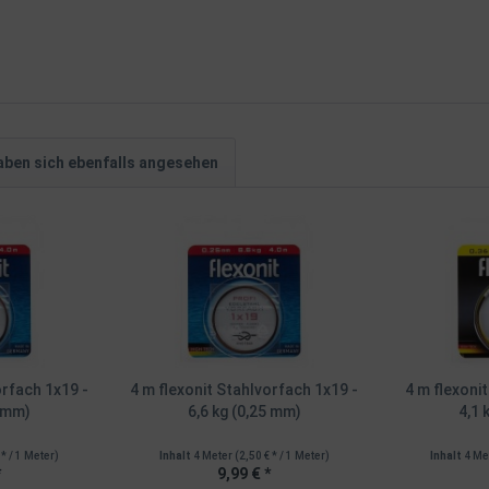
ben sich ebenfalls angesehen
orfach 1x19 -
4 m flexonit Stahlvorfach 1x19 -
4 m flexoni
0 mm)
6,6 kg (0,25 mm)
4,1 
 * / 1 Meter)
Inhalt
4 Meter
(2,50 € * / 1 Meter)
Inhalt
4 Me
*
9,99 € *