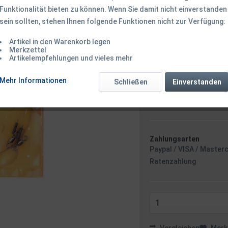
Funktionalität bieten zu können. Wenn Sie damit nicht einverstanden
sein sollten, stehen Ihnen folgende Funktionen nicht zur Verfügung:
2,99 € *
Inhalt:
2 Stück (1,50 € * / 
Artikel in den Warenkorb legen
inkl. MwSt.
zzgl. Versandk
Merkzettel
Artikelempfehlungen und vieles mehr
Ab 49 EUR Versandkostenf
Sofort versandfertig
Mehr Informationen
Schließen
Einverstanden
Versand am 
Zahlungsarten
Paypal / VISA / Master
Ratenzahlung