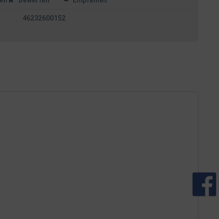
en
Bewerten
Empfehlen
46232600152