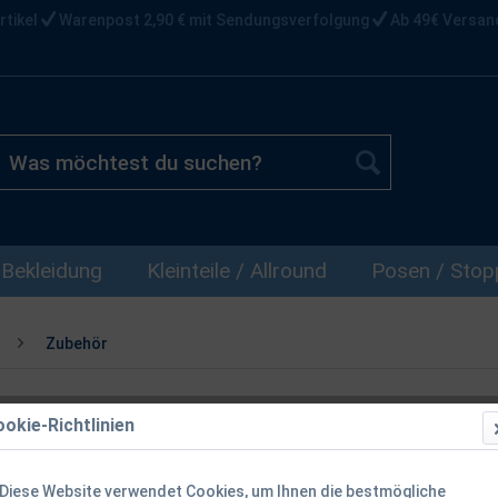
rtikel
Warenpost 2,90 € mit Sendungsverfolgung
Ab 49€ Versan
Bekleidung
Kleinteile / Allround
Posen / Stopp
Zubehör
okie-Richtlinien
Spro FINE L
20cm
Diese Website verwendet Cookies, um Ihnen die bestmögliche