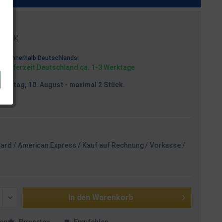
1 Stück)
osten
rei
innerhalb Deutschlands!
, Lieferzeit Deutschland ca. 1-3 Werktage
Montag, 10. August
- maximal 2 Stück.
card / American Express / Kauf auf Rechnung / Vorkasse /
In den
Warenkorb