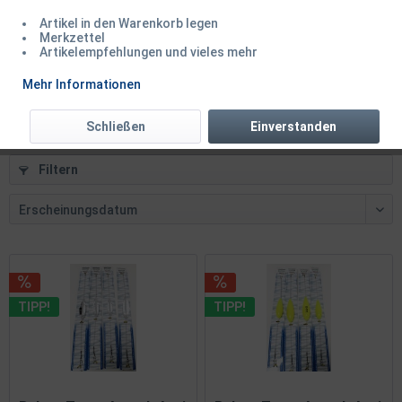
Artikel in den Warenkorb legen
Balzer Trout Attack Sbirolino Rot Floating 15g...
Merkzettel
Artikelempfehlungen und vieles mehr
Mehr Informationen
ab 2,49 € *
2,99 € *
Schließen
Einverstanden
Filtern
TIPP!
TIPP!