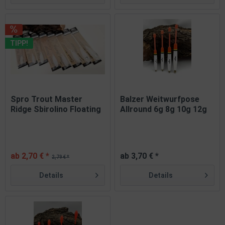
TIPP!
Spro Trout Master
Balzer Weitwurfpose
Ridge Sbirolino Floating
Allround 6g 8g 10g 12g
5g...
ab 2,70 € *
ab 3,70 € *
2,79 € *
Details
Details