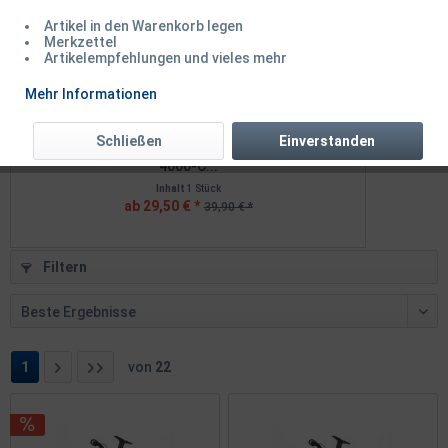
Artikel in den Warenkorb legen
Merkzettel
Artikelempfehlungen und vieles mehr
Mehr Informationen
Schließen
Einverstanden
Daiwa 26 Crossfire LT 2000 2500S 3000-C
PENN Slam
4000-C...
Inhalt
1 Stück
ab 29,50 € *
39,90 € *
Filtern
1
von
22