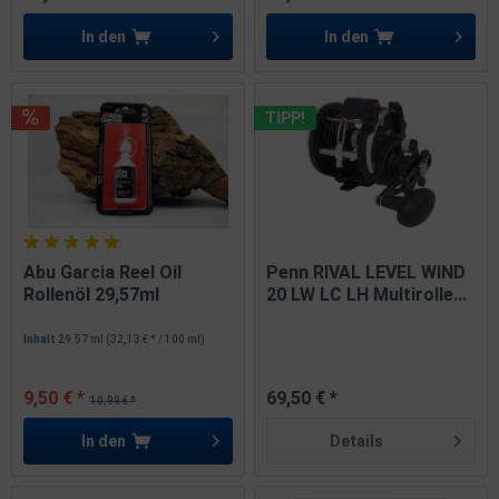
In den
In den
TIPP!
Abu Garcia Reel Oil
Penn RIVAL LEVEL WIND
Rollenöl 29,57ml
20 LW LC LH Multirolle...
Inhalt
29.57 ml
(32,13 € * / 100 ml)
9,50 € *
69,50 € *
10,99 € *
In den
Details