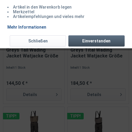
Artikel in den Warenkorb legen
TIPP!
TIPP!
Merkzettel
Artikelempfehlungen und vieles mehr
Mehr Informationen
Schließen
Einverstanden
Greys Tail Wading
Greys Tital Wading
Jacket Watjacke Größe
Jacket Watjacke Größe
S M L...
S M L...
Inhalt
1 Stück
Inhalt
1 Stück
144,50 € *
184,50 € *
Details
Details
TIPP!
TIPP!