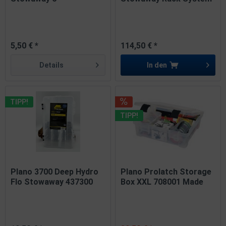
Compartment...
137401...
5,50 € *
114,50 € *
Details
In den
TIPP!
TIPP!
Plano 3700 Deep Hydro
Plano Prolatch Storage
Flo Stowaway 437300
Box XXL 708001 Made
Made...
in...