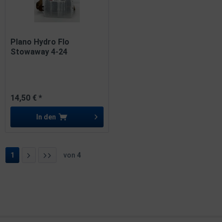
Plano Hydro Flo
Stowaway 4-24
Adjustable...
14,50 € *
In den
1
von
4