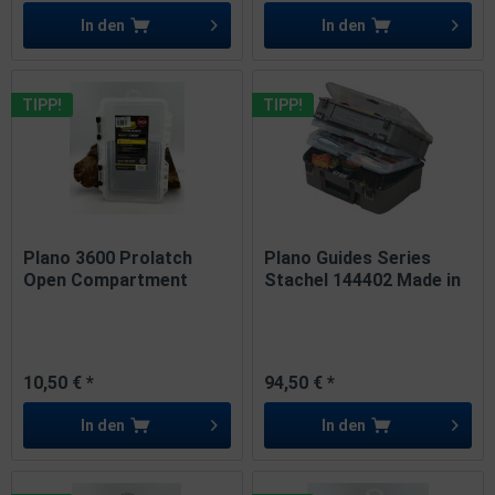
In den
In den
TIPP!
TIPP!
Plano 3600 Prolatch
Plano Guides Series
Open Compartment
Stachel 144402 Made in
Stowaway...
USA
10,50 € *
94,50 € *
In den
In den