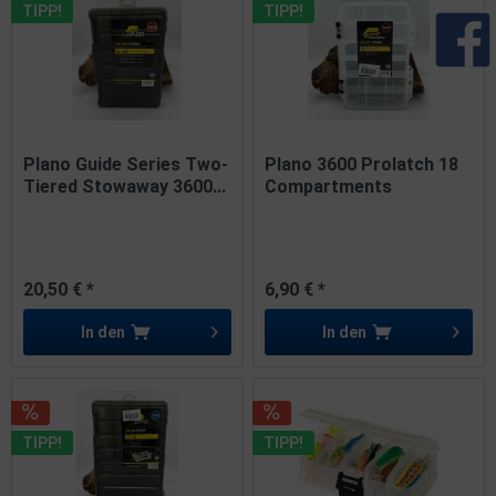
TIPP!
TIPP!
Plano Guide Series Two-
Plano 3600 Prolatch 18
Tiered Stowaway 3600...
Compartments
Stowaway...
20,50 € *
6,90 € *
In den
In den
TIPP!
TIPP!