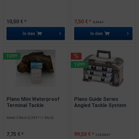
10,50 € *
7,50 € *
9,99 € *
In den
In den
TIPP!
TIPP!
Plano Mini Waterproof
Plano Guide Series
Terminal Tackle
Angled Tackle System
Accessory...
767000...
Inhalt
3 Stück
(2,58 € * / 1 Stück)
7,75 € *
99,50 € *
119,99 € *