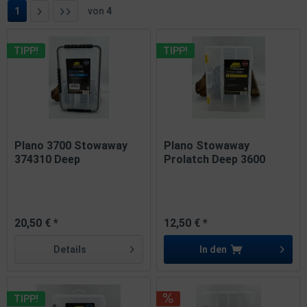
1
von
4
TIPP!
TIPP!
Plano 3700 Stowaway
Plano Stowaway
374310 Deep
Prolatch Deep 3600
Waterproof Made...
2363001 Made...
20,50 € *
12,50 € *
Details
In den
TIPP!