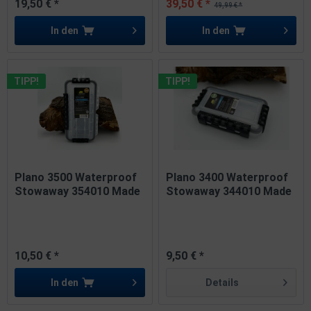
19,50 € *
39,50 € *
49,99 € *
In den
In den
TIPP!
TIPP!
Plano 3500 Waterproof
Plano 3400 Waterproof
Stowaway 354010 Made
Stowaway 344010 Made
in USA
in USA
10,50 € *
9,50 € *
In den
Details