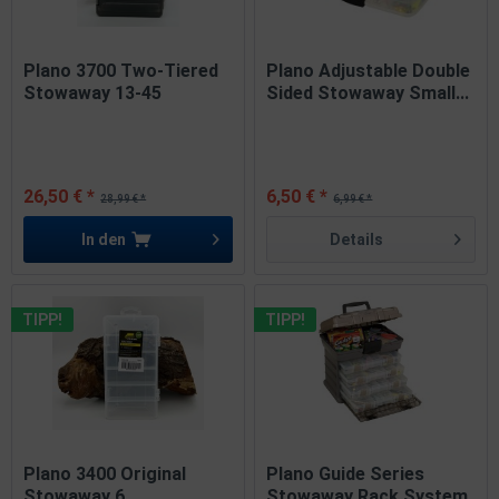
Plano 3700 Two-Tiered
Plano Adjustable Double
Stowaway 13-45
Sided Stowaway Small...
Adjustable...
26,50 € *
6,50 € *
28,99 € *
6,99 € *
In den
Details
TIPP!
TIPP!
Plano 3400 Original
Plano Guide Series
Stowaway 6
Stowaway Rack System