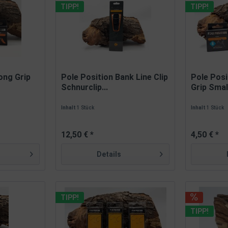
TIPP!
TIPP!
ong Grip
Pole Position Bank Line Clip
Pole Posi
Schnurclip...
Grip Smal
Inhalt
1 Stück
Inhalt
1 Stück
12,50 € *
4,50 € *
Details
TIPP!
TIPP!