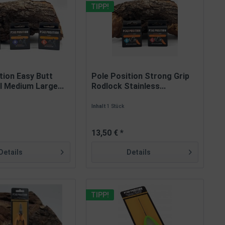
TIPP!
tion Easy Butt
Pole Position Strong Grip
l Medium Large...
Rodlock Stainless...
Inhalt
1 Stück
13,50 € *
Details
Details
TIPP!