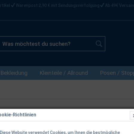
rtikel
Warenpost 2,90 € mit Sendungsverfolgung
Ab 49€ Versan
Bekleidung
Kleinteile / Allround
Posen / Stopp
okie-Richtlinien
Diese Website verwendet Cookies, um Ihnen die bestmögliche