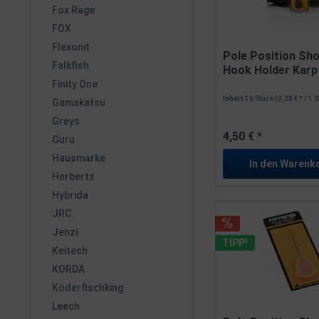
Fox Rage
FOX
Flexonit
Pole Position Sh
Falkfish
Hook Holder Karpf
Finity One
Inhalt
16 Stück
(0,28 € * / 1 
Gamakatsu
Greys
4,50 € *
Guru
Hausmarke
In den
Warenk
Herbertz
Hybrida
JRC
Jenzi
TIPP!
Keitech
KORDA
Köderfischking
Leech