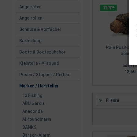
Angelruten
TIPP!
Angelrollen
Schnüre & Vorfächer
Bekleidung
Pole Position B
Boote & Bootszubehör
Schnurcl
Kleinteile / Allround
Inhalt
1 
12,50 
Posen / Stopper / Perlen
Marken / Hersteller
13 Fishing
Filtern
ABU Garcia
Anaconda
Allroundmarin
BANKS
Barsch-Alarm