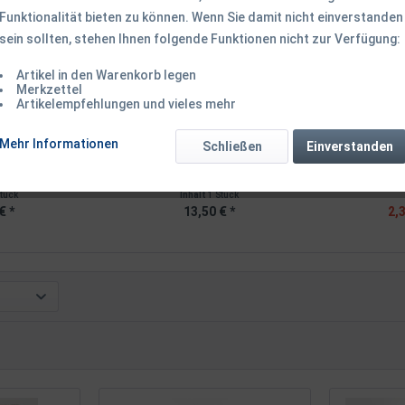
Funktionalität bieten zu können. Wenn Sie damit nicht einverstanden
sein sollten, stehen Ihnen folgende Funktionen nicht zur Verfügung:
TIPP!
Artikel in den Warenkorb legen
Merkzettel
Artikelempfehlungen und vieles mehr
ank Line Clip
Pole Position Strong Grip
Pole Posit
Mehr Informationen
Schließen
Einverstanden
ip...
Rodlock Black...
Lip
Stück
Inhalt
1 Stück
€ *
13,50 € *
2,3