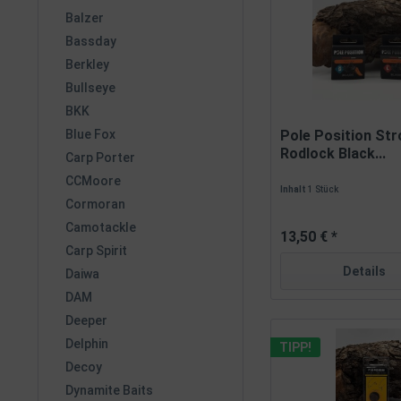
Balzer
Bassday
Berkley
Bullseye
BKK
Blue Fox
Pole Position Str
Rodlock Black...
Carp Porter
CCMoore
Inhalt
1 Stück
Cormoran
Camotackle
13,50 € *
Carp Spirit
Details
Daiwa
DAM
Deeper
Delphin
TIPP!
Decoy
Dynamite Baits