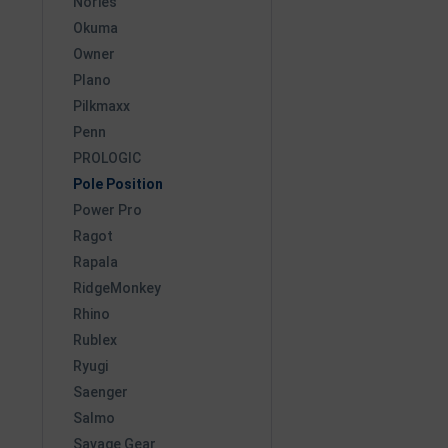
Nories
Okuma
Owner
Plano
Pilkmaxx
Penn
PROLOGIC
Pole Position
Power Pro
Ragot
Rapala
RidgeMonkey
Rhino
Rublex
Ryugi
Saenger
Salmo
Savage Gear