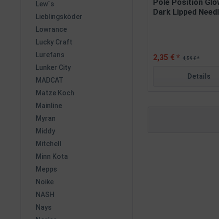
Pole Position Glo
Lew´s
Dark Lipped Needle
Lieblingsköder
Lowrance
Lucky Craft
Lurefans
2,35 € *
4,59 € *
Lunker City
Details
MADCAT
Matze Koch
Mainline
Myran
Middy
Mitchell
Minn Kota
Mepps
Noike
NASH
Nays