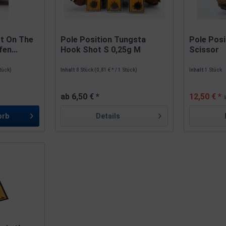
ot On The
Pole Position Tungsta
Pole Posi
en...
Hook Shot S 0,25g M
Scissor
0,37g...
Stück)
Inhalt
8 Stück
(0,81 € * / 1 Stück)
Inhalt
1 Stück
ab 6,50 € *
12,50 € *
orb
Details