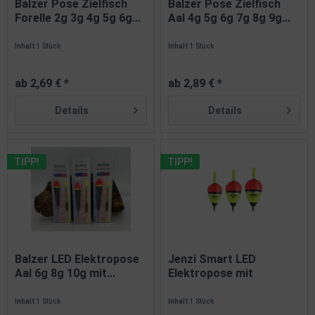
Balzer Pose Zielfisch
Balzer Pose Zielfisch
Forelle 2g 3g 4g 5g 6g...
Aal 4g 5g 6g 7g 8g 9g...
Inhalt
1 Stück
Inhalt
1 Stück
ab 2,69 € *
ab 2,89 € *
Details
Details
TIPP!
TIPP!
Balzer LED Elektropose
Jenzi Smart LED
Aal 6g 8g 10g mit...
Elektropose mit
Bissanzeige...
Inhalt
1 Stück
Inhalt
1 Stück