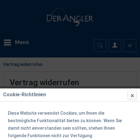
Menü
Vertrag widerrufen
Vertrag widerrufen
Cookie-Richtlinien
Möchten Sie einen online
geschlossenen Vertrag widerrufen,
Diese Website verwendet Cookies, um Ihnen die
können Sie hierfür das nachfolgende
bestmögliche Funktionalität bieten zu können. Wenn Sie
Formular verwenden. Bitte geben Sie
damit nicht einverstanden sein sollten, stehen Ihnen
Ihre Bestellnummer an, damit wir Ihren
folgende Funktionen nicht zur Verfügung: