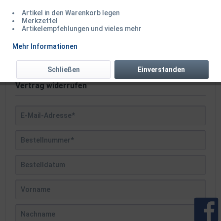
Vorgang schnell zuordnen können. Nach
dem Absenden wird Ihr Widerruf direkt
Artikel in den Warenkorb legen
Merkzettel
an uns übermittelt und schnellstmöglich
Artikelempfehlungen und vieles mehr
bearbeitet.
Mehr Informationen
Schließen
Einverstanden
Vertrag widerrufen