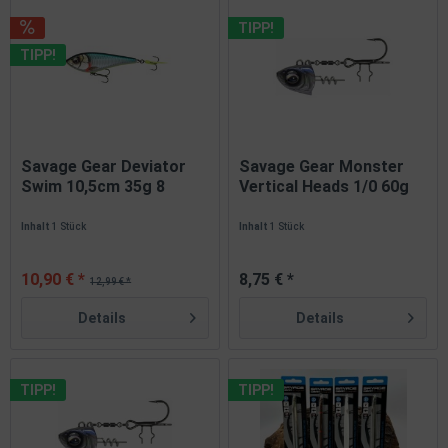
TIPP!
TIPP!
Savage Gear Deviator
Savage Gear Monster
Swim 10,5cm 35g 8
Vertical Heads 1/0 60g
Farben...
4...
Inhalt
1 Stück
Inhalt
1 Stück
10,90 € *
8,75 € *
12,99 € *
Details
Details
TIPP!
TIPP!