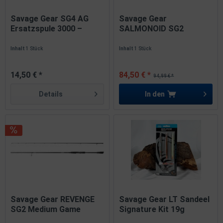
Savage Gear SG4 AG
Savage Gear
Ersatzspule 3000 –
SALMONOID SG2
Aluminium...
Medium Game 3,05m...
Inhalt
1 Stück
Inhalt
1 Stück
14,50 € *
84,50 € *
94,99 € *
Details
In den
Savage Gear REVENGE
Savage Gear LT Sandeel
SG2 Medium Game
Signature Kit 19g
2,43m...
12,5cm...