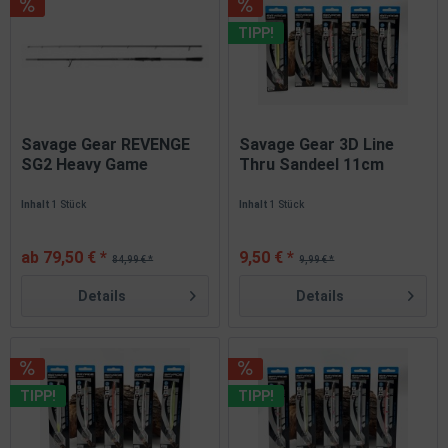
TIPP!
Savage Gear REVENGE
Savage Gear 3D Line
SG2 Heavy Game
Thru Sandeel 11cm
Spinnrute 4...
15g...
Inhalt
1 Stück
Inhalt
1 Stück
ab 79,50 € *
9,50 € *
84,99 € *
9,99 € *
Details
Details
TIPP!
TIPP!