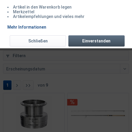
Artikel in den Warenkorb legen
Savage Gear Seeker ISP 102mm 28g 5 Farben
Merkzettel
Artikelempfehlungen und vieles mehr
Inhalt
1 Stück
Mehr Informationen
5,90 € *
Schließen
Einverstanden
Filtern
1
von
9