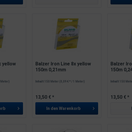
x yellow
Balzer Iron Line 8x yellow
Balzer Ir
150m 0,21mm
150m 0,
1 Meter)
Inhalt
150 Meter
(0,09 € * / 1 Meter)
Inhalt
150 Met
13,50 € *
13,50 € *
orb
In den
Warenkorb