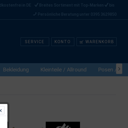
dkostenfrei in DE
Breites Sortiment mit Top-Marken
bis
Persönliche Beratung unter 0395 3629850
SERVICE
KONTO
WARENKORB
Bekleidung
Kleinteile / Allround
Posen / Stop
