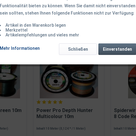
Funktionalität bieten zu können. Wenn Sie damit nicht einverstanden
sein sollten, stehen Ihnen folgende Funktionen nicht zur Verfügung:
Artikel in den Warenkorb legen
Merkzettel
Artikelempfehlungen und vieles mehr
on
7
Mehr Informationen
Schließen
Einverstanden
Green 10m
Power Pro Depth Hunter
Spiderwi
Multicolour 10m
8 Code Red
 Meter)
Inhalt
10 Meter
(0,12 € * / 1 Meter)
Inhalt
10 Mete