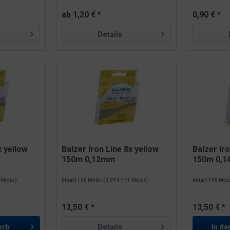
ab 1,20 € *
0,90 € *
Details
x yellow
Balzer Iron Line 8x yellow
Balzer Ir
150m 0,12mm
150m 0,
1 Meter)
Inhalt
150 Meter
(0,09 € * / 1 Meter)
Inhalt
150 Met
13,50 € *
13,50 € *
orb
Details
In de