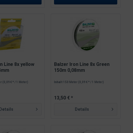
on Line 8x yellow
Balzer Iron Line 8x Green
24mm
150m 0,08mm
er
(0,09 € * / 1 Meter)
Inhalt
150 Meter
(0,09 € * / 1 Meter)
13,50 € *
Details
Details