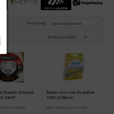
Sortierung:
Artikel pro Seite:
re Stealth Smooth
Balzer Iron Line 8x yellow
 10m!!!...
150m 0,08mm
r
(9,00 € * / 100 Meter)
Inhalt
150 Meter
(0,09 € * / 1 Meter)