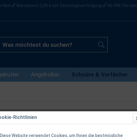
rtikel
Warenpost 2,90 € mit Sendungsverfolgung
Ab 49€ Versan
elruten
Angelrollen
Schnüre & Vorfächer
okie-Richtlinien
Diese Website verwendet Cookies, um Ihnen die bestmögliche