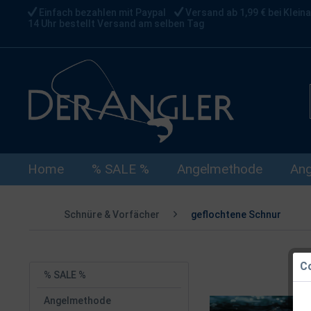
Einfach bezahlen mit Paypal
Versand ab 1,99 € bei Kleina
14 Uhr bestellt Versand am selben Tag
Home
% SALE %
Angelmethode
Ang
Schnüre & Vorfächer
geflochtene Schnur
Co
% SALE %
Angelmethode