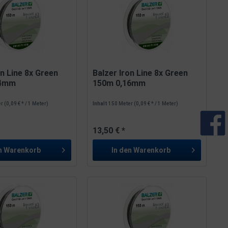
on Line 8x Green
Balzer Iron Line 8x Green
14mm
150m 0,16mm
er
(0,09 € * / 1 Meter)
Inhalt
150 Meter
(0,09 € * / 1 Meter)
13,50 € *
n
Warenkorb
In den
Warenkorb