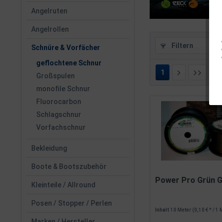
Angelruten
Angelrollen
Filtern
Schnüre & Vorfächer
geflochtene Schnur
1
v
Großspulen
monofile Schnur
Fluorocarbon
Schlagschnur
Vorfachschnur
Bekleidung
Boote & Bootszubehör
Power Pro Grün 
Kleinteile / Allround
Posen / Stopper / Perlen
Inhalt
10 Meter
(0,10 € * / 1
Marken / Hersteller