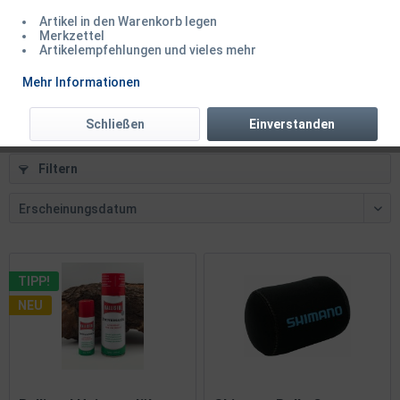
Artikel in den Warenkorb legen
PENN Reel Oil and Lube Angler Pack Pflegemittel...
Merkzettel
Artikelempfehlungen und vieles mehr
Inhalt
1 Stück
Mehr Informationen
18,50 € *
Schließen
Einverstanden
Filtern
TIPP!
NEU