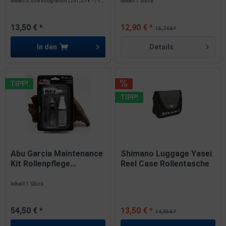
Inhalt
0.056 Kilogramm
(241,07 € * / 1 Kilogramm)
Inhalt
1 Stück
13,50 € *
12,90 € *
15,74 € *
In den
Details
TIPP!
TIPP!
Abu Garcia Maintenance
Shimano Luggage Yasei
Kit Rollenpflege...
Reel Case Rollentasche
Inhalt
1 Stück
54,50 € *
13,50 € *
14,95 € *