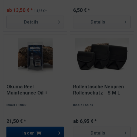
ab 13,50 € *
6,50 € *
14,95 € *
Details
Details
Okuma Reel
Rollentasche Neopren
Maintenance Oil +
Rollenschutz - S M L
Grease Kit Pflege-...
für...
Inhalt
1 Stück
Inhalt
1 Stück
21,50 € *
ab 6,95 € *
In den
Details