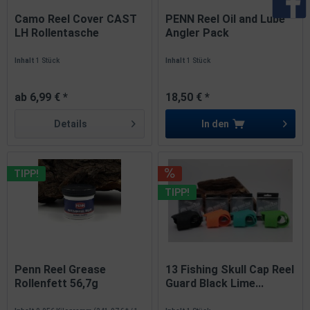
Camo Reel Cover CAST
PENN Reel Oil and Lube
LH Rollentasche
Angler Pack
Baitcaster...
Pflegemittel...
Inhalt
1 Stück
Inhalt
1 Stück
ab 6,99 € *
18,50 € *
Details
In den
TIPP!
TIPP!
Penn Reel Grease
13 Fishing Skull Cap Reel
Rollenfett 56,7g
Guard Black Lime...