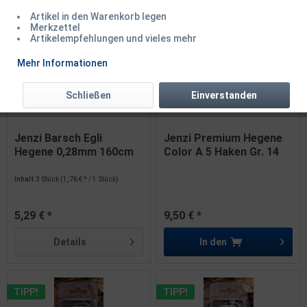
1
von
4
Artikel in den Warenkorb legen
Merkzettel
Artikelempfehlungen und vieles mehr
TIPP!
TIPP!
Mehr Informationen
Schließen
Einverstanden
Jenzi Barsch Egli
Jenzi Premium Hegene
Hegene 0,28mm 160cm
Color A 5 Haken Gr. 14
Farbe O
Inhalt
3 Stück
(1,76 € * / 1 Stück)
5,29 € *
9,50 € *
Details
In den
TIPP!
TIPP!