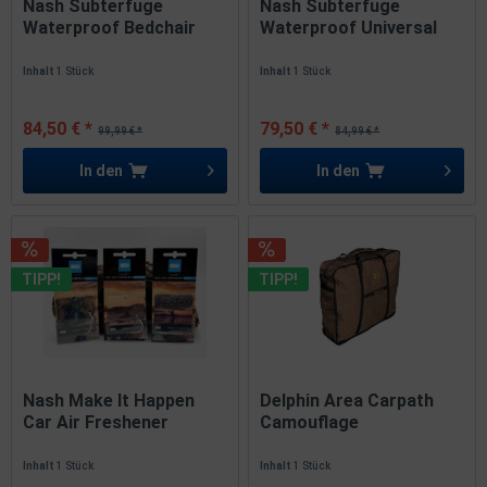
Nash Subterfuge
Nash Subterfuge
Waterproof Bedchair
Waterproof Universal
Bag...
Chair &...
Inhalt
1 Stück
Inhalt
1 Stück
84,50 € *
79,50 € *
99,99 € *
84,99 € *
In den
In den
TIPP!
TIPP!
Nash Make It Happen
Delphin Area Carpath
Car Air Freshener
Camouflage
Duftbaum...
Tragetasche...
Inhalt
1 Stück
Inhalt
1 Stück