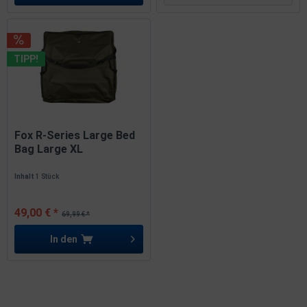
TIPP!
Fox R-Series Large Bed
Bag Large XL
85x85x30cm...
Inhalt
1 Stück
49,00 € *
69,99 € *
In den