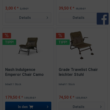
3,00 € *
39,50 € *
3,49 € *
49,99 € *
Details
Details
TIPP!
TIPP!
Nash Indulgence
Grade Travelist Chair
Emperor Chair Camo
leichter Stuhl
SALE
ABVERKAUF
Inhalt
1 Stück
Inhalt
1 Stück
179,50 € *
74,50 € *
199,99 € *
109,99 € *
In den
Details