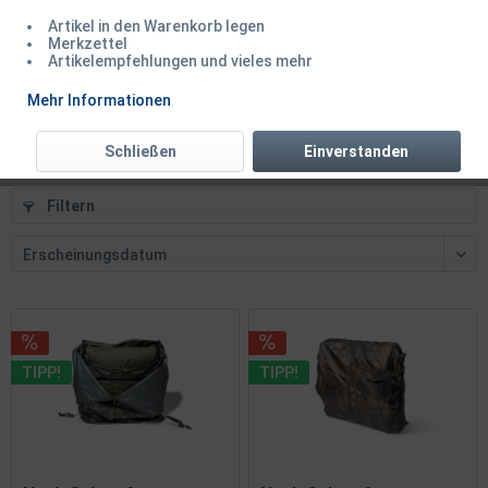
Artikel in den Warenkorb legen
Delphin Area Carpath Camouflage Tragetasche...
Merkzettel
Artikelempfehlungen und vieles mehr
Inhalt
1 Stück
Mehr Informationen
39,50 € *
49,99 € *
Schließen
Einverstanden
Filtern
TIPP!
TIPP!