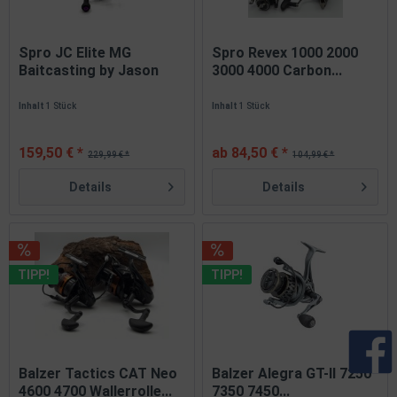
Spro JC Elite MG
Spro Revex 1000 2000
Baitcasting by Jason
3000 4000 Carbon...
Christie...
Inhalt
1 Stück
Inhalt
1 Stück
159,50 € *
ab 84,50 € *
229,99 € *
104,99 € *
Details
Details
TIPP!
TIPP!
Balzer Tactics CAT Neo
Balzer Alegra GT-II 7250
4600 4700 Wallerrolle...
7350 7450...