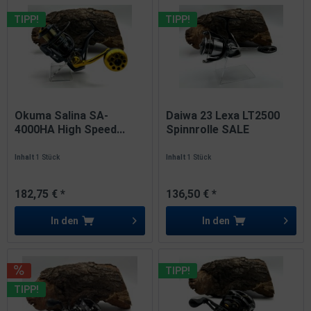
TIPP!
TIPP!
Okuma Salina SA-
Daiwa 23 Lexa LT2500
4000HA High Speed...
Spinnrolle SALE
Inhalt
1 Stück
Inhalt
1 Stück
182,75 € *
136,50 € *
In den
In den
TIPP!
TIPP!