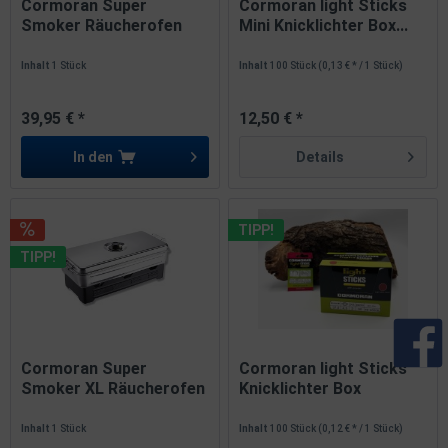
Cormoran Super
Cormoran light Sticks
Smoker Räucherofen
Mini Knicklichter Box...
42x26x13cm 2...
Inhalt
1 Stück
Inhalt
100 Stück
(0,13 € * / 1 Stück)
39,95 € *
12,50 € *
In den
Details
TIPP!
TIPP!
Cormoran Super
Cormoran light Sticks
Smoker XL Räucherofen
Knicklichter Box
50x26x12cm...
Ø4,5mm x...
Inhalt
1 Stück
Inhalt
100 Stück
(0,12 € * / 1 Stück)