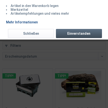
Artikel in den Warenkorb legen
Cormoran Super Smoker XL Räucherofen 50x26x12cm...
Merkzettel
Artikelempfehlungen und vieles mehr
Inhalt
1 Stück
Mehr Informationen
57,50 € *
64,99 € *
Schließen
Einverstanden
Filtern
TIPP!
TIPP!