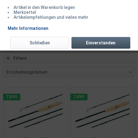
Artikel in den Warenkorb legen
Delphin Flayka 7,5ft 2,29m AFTMA 3 4-teilig...
Merkzettel
Artikelempfehlungen und vieles mehr
Inhalt
1 Stück
Mehr Informationen
69,50 € *
Schließen
Einverstanden
Filtern
TIPP!
TIPP!