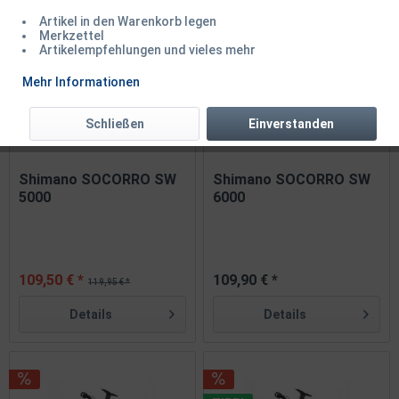
1
von
16
Artikel in den Warenkorb legen
Merkzettel
Artikelempfehlungen und vieles mehr
Mehr Informationen
Schließen
Einverstanden
Shimano SOCORRO SW
Shimano SOCORRO SW
5000
6000
109,50 € *
109,90 € *
119,95 € *
Details
Details