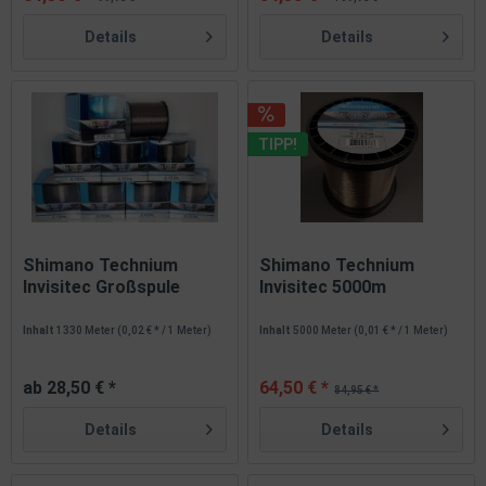
Details
Details
TIPP!
Shimano Technium
Shimano Technium
Invisitec Großspule
Invisitec 5000m
0,185mm -...
0,255mm 6,7kg...
Inhalt
1330 Meter
(0,02 € * / 1 Meter)
Inhalt
5000 Meter
(0,01 € * / 1 Meter)
ab 28,50 € *
64,50 € *
84,95 € *
Details
Details