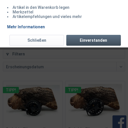
Artikel in den Warenkorb legen
Delphin Fliegenrolle ERAX WF 6/7/8
Merkzettel
Artikelempfehlungen und vieles mehr
Inhalt
1 Stück
Mehr Informationen
59,50 € *
Schließen
Einverstanden
Filtern
TIPP!
TIPP!