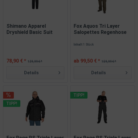
Shimano Apparel
Fox Aquos Tri Layer
Dryshield Basic Suit
Salopettes Regenhose
Pure Black...
Gr. S...
Inhalt
1 Stück
78,90 € *
ab 99,50 € *
139,99 € *
159,99 € *
Details
Details
TIPP!
TIPP!
Fox Rage RS Triple Layer
Fox Rage RS Triple Layer