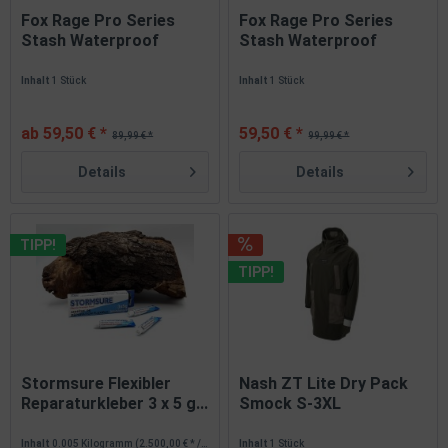
Fox Rage Pro Series
Fox Rage Pro Series
Stash Waterproof
Stash Waterproof
Trousers...
Jacket M L...
Inhalt
1 Stück
Inhalt
1 Stück
ab 59,50 € *
59,50 € *
89,99 € *
99,99 € *
Details
Details
TIPP!
TIPP!
Stormsure Flexibler
Nash ZT Lite Dry Pack
Reparaturkleber 3 x 5 g...
Smock S-3XL
Wetterfeste...
Inhalt
0.005 Kilogramm
(2.500,00 € * / 1 Kilogramm)
Inhalt
1 Stück