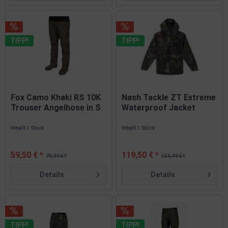
TIPP!
TIPP!
Fox Camo Khaki RS 10K
Nash Tackle ZT Extreme
Trouser Angelhose in S
Waterproof Jacket
M...
Camo S...
Inhalt
1 Stück
Inhalt
1 Stück
59,50 € *
119,50 € *
79,99 € *
159,99 € *
Details
Details
TIPP!
TIPP!