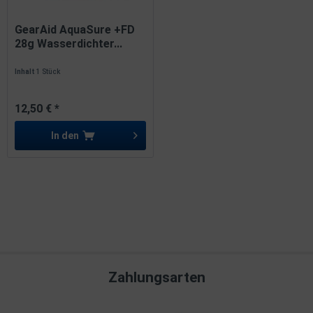
GearAid AquaSure +FD
28g Wasserdichter...
Inhalt
1 Stück
12,50 € *
In den
Zahlungsarten