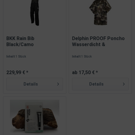
BKK Rain Bib
Delphin PROOF Poncho
Black/Camo
Wasserdicht &
wasserdichte
kompakt...
Regenhose...
Inhalt
1 Stück
Inhalt
1 Stück
229,99 € *
ab 17,50 € *
Details
Details