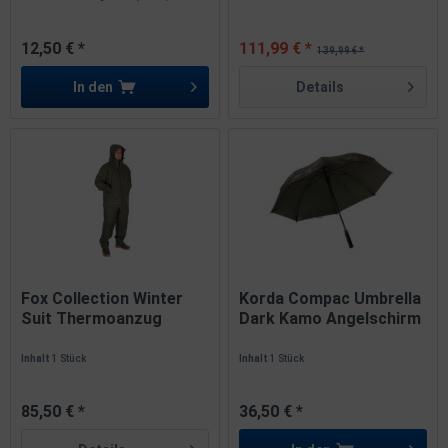
12,50 € *
111,99 € *
139,99 € *
In den
Details
Fox Collection Winter
Korda Compac Umbrella
Suit Thermoanzug
Dark Kamo Angelschirm
8000mm M...
mit...
Inhalt
1 Stück
Inhalt
1 Stück
85,50 € *
36,50 € *