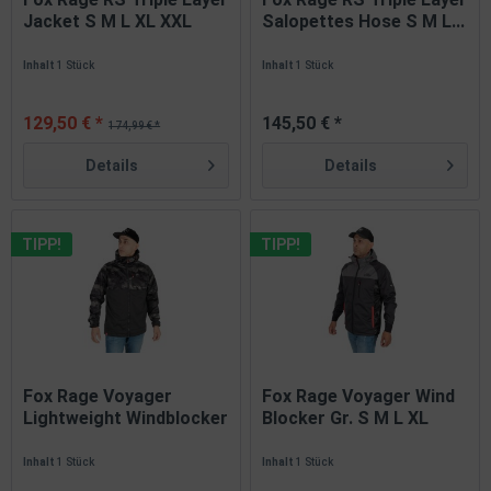
Jacket S M L XL XXL
Salopettes Hose S M L...
XXXL
Inhalt
1 Stück
Inhalt
1 Stück
129,50 € *
145,50 € *
174,99 € *
Details
Details
TIPP!
TIPP!
Fox Rage Voyager
Fox Rage Voyager Wind
Lightweight Windblocker
Blocker Gr. S M L XL
Gr. S...
XXL...
Inhalt
1 Stück
Inhalt
1 Stück