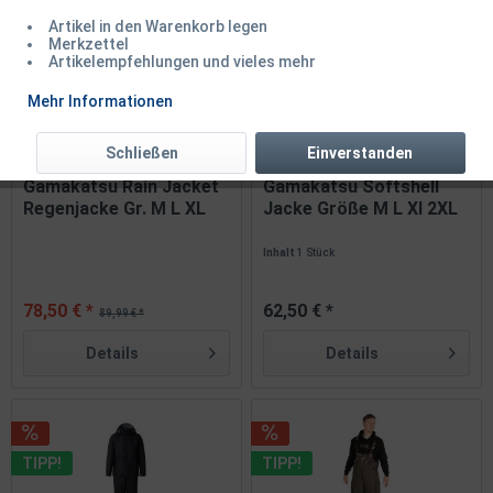
Artikel in den Warenkorb legen
TIPP!
Merkzettel
Artikelempfehlungen und vieles mehr
TIPP!
Mehr Informationen
Schließen
Einverstanden
Gamakatsu Rain Jacket
Gamakatsu Softshell
Regenjacke Gr. M L XL
Jacke Größe M L Xl 2XL
XXL...
3XL...
Inhalt
1 Stück
78,50 € *
62,50 € *
89,99 € *
Details
Details
TIPP!
TIPP!