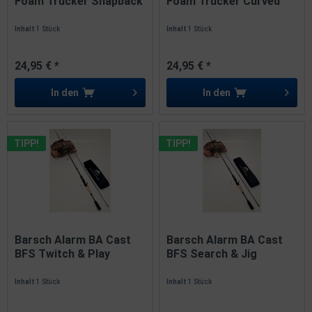
Foam Trucker Snapback
Foam Trucker Curved
Black...
Cap B&W
Inhalt
1 Stück
Inhalt
1 Stück
24,95 € *
24,95 € *
In den
In den
TIPP!
TIPP!
Barsch Alarm BA Cast
Barsch Alarm BA Cast
BFS Twitch & Play
BFS Search & Jig
2,01m...
2,24m...
Inhalt
1 Stück
Inhalt
1 Stück