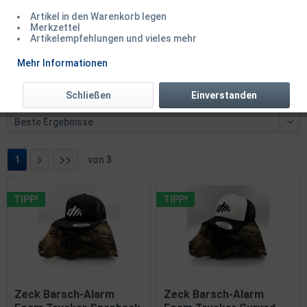
Artikel in den Warenkorb legen
Merkzettel
Artikelempfehlungen und vieles mehr
Mehr Informationen
Filtern
Schließen
Einverstanden
1
von
3
TIPP!
TIPP!
Zeck Barsch-Alarm
Zeck Barsch-Alarm