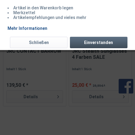
Artikel in den Warenkorb legen
Merkzettel
Artikelempfehlungen und vieles mehr
TIPP!
Mehr Informationen
Schließen
Einverstanden
JRC CONTACT BARROW
JRC Stealth Sunglasses
4 Farben SALE
Inhalt
1 Stück
Inhalt
1 Stück
139,50 € *
25,00 € *
39,99 € *
Details
Details