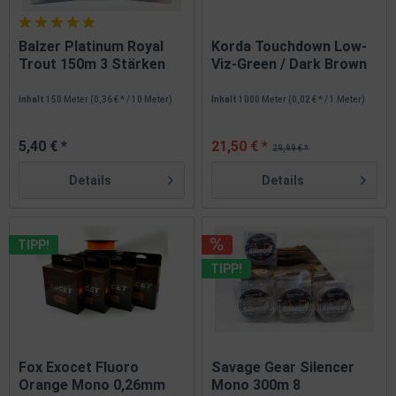
Balzer Platinum Royal
Korda Touchdown Low-
Trout 150m 3 Stärken
Viz-Green / Dark Brown
3...
10lb...
Inhalt
150 Meter
(0,36 € * / 10 Meter)
Inhalt
1000 Meter
(0,02 € * / 1 Meter)
5,40 € *
21,50 € *
29,99 € *
Details
Details
TIPP!
TIPP!
Fox Exocet Fluoro
Savage Gear Silencer
Orange Mono 0,26mm
Mono 300m 8