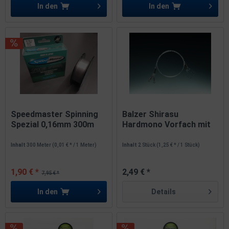
In den
In den
Speedmaster Spinning
Balzer Shirasu
Spezial 0,16mm 300m
Hardmono Vorfach mit
ABVERKAUF
Wirbel und...
Inhalt
300 Meter
(0,01 € * / 1 Meter)
Inhalt
2 Stück
(1,25 € * / 1 Stück)
1,90 € *
2,49 € *
7,95 € *
In den
Details