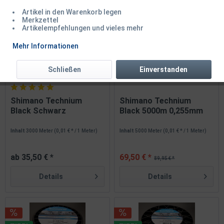
1
von
4
Artikel in den Warenkorb legen
Merkzettel
Artikelempfehlungen und vieles mehr
TIPP!
Mehr Informationen
Schließen
Einverstanden
Shimano Technium
Shimano Technium
Black Schwarz
Black 5000m 0,255mm
Großspule...
Großspule
Inhalt
3000 Meter
(0,01 € * / 1 Meter)
Inhalt
5000 Meter
(0,01 € * / 1 Meter)
ab 35,50 € *
69,50 € *
89,95 € *
Details
Details