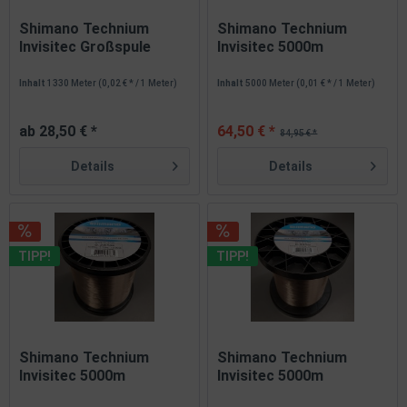
Shimano Technium
Shimano Technium
Invisitec Großspule
Invisitec 5000m
0,185mm -...
0,255mm 6,7kg...
Inhalt
1330 Meter
(0,02 € * / 1 Meter)
Inhalt
5000 Meter
(0,01 € * / 1 Meter)
ab 28,50 € *
64,50 € *
84,95 € *
Details
Details
TIPP!
TIPP!
Shimano Technium
Shimano Technium
Invisitec 5000m
Invisitec 5000m
0,285mm 7,70kg...
0,305mm 9,90kg...