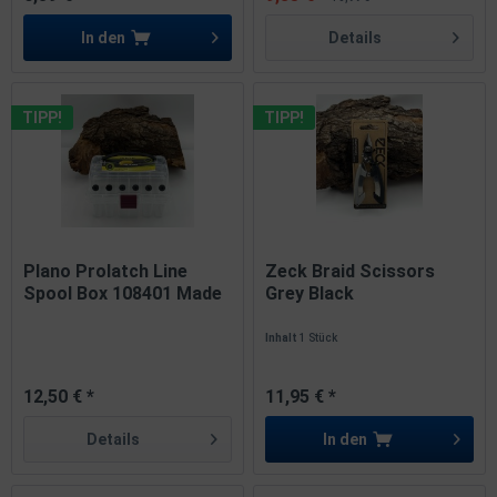
In den
Details
TIPP!
TIPP!
Plano Prolatch Line
Zeck Braid Scissors
Spool Box 108401 Made
Grey Black
in USA
Inhalt
1 Stück
12,50 € *
11,95 € *
Details
In den