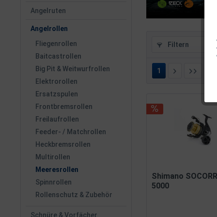
Angelruten
Angelrollen
Fliegenrollen
Filtern
Baitcastrollen
Big Pit & Weitwurfrollen
1
v
Elektrorollen
Ersatzspulen
Frontbremsrollen
Freilaufrollen
Feeder- / Matchrollen
Heckbremsrollen
Multirollen
Meeresrollen
Shimano SOCOR
Spinnrollen
5000
Rollenschutz & Zubehör
Schnüre & Vorfächer