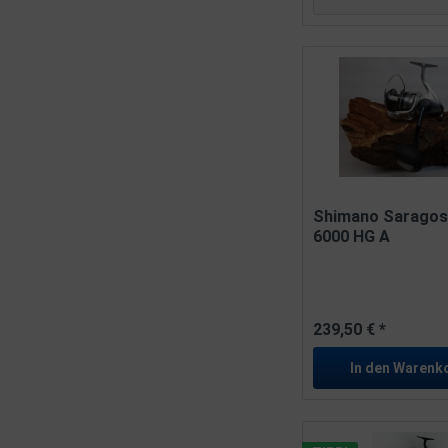
Shimano Sarago
6000 HG A
239,50 € *
In den
Warenk