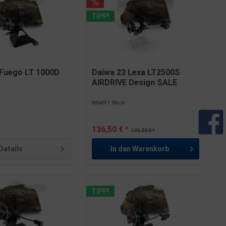
TIPP!
 Fuego LT 1000D
Daiwa 23 Lexa LT2500S
AIRDRIVE Design SALE
Inhalt
1 Stück
136,50 € *
190,00 € *
Details
In den
Warenkorb
TIPP!