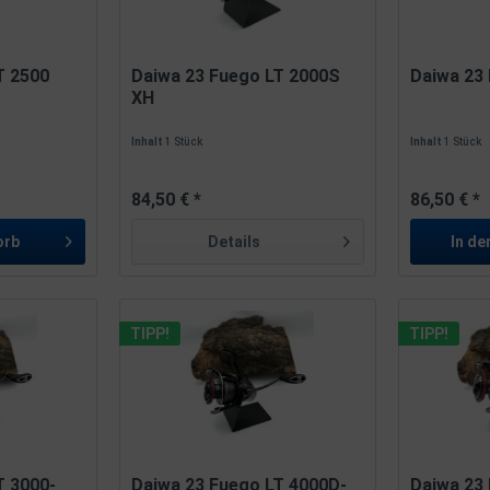
T 2500
Daiwa 23 Fuego LT 2000S
Daiwa 23
XH
Inhalt
1 Stück
Inhalt
1 Stück
84,50 € *
86,50 € *
orb
Details
In de
TIPP!
TIPP!
T 3000-
Daiwa 23 Fuego LT 4000D-
Daiwa 23