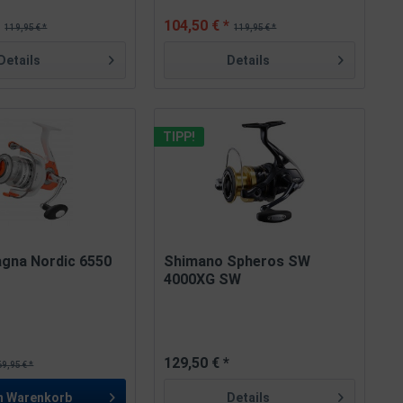
*
104,50 € *
119,95 € *
119,95 € *
Details
Details
TIPP!
agna Nordic 6550
Shimano Spheros SW
4000XG SW
129,50 € *
69,95 € *
n
Warenkorb
Details