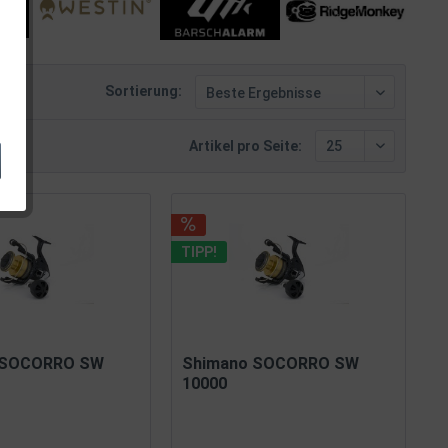
Sortierung:
Artikel pro Seite:
TIPP!
 SOCORRO SW
Shimano SOCORRO SW
10000