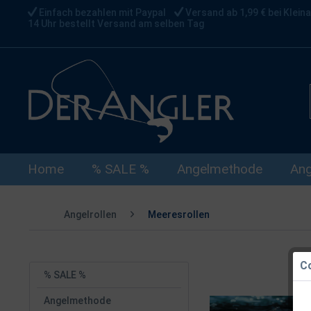
Einfach bezahlen mit Paypal
Versand ab 1,99 € bei Kleina
14 Uhr bestellt Versand am selben Tag
Home
% SALE %
Angelmethode
Ang
Angelrollen
Meeresrollen
Co
% SALE %
Angelmethode