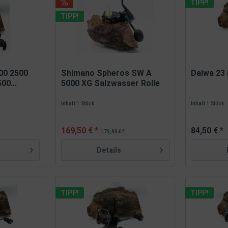
TIPP!
TIPP!
00 2500
Shimano Spheros SW A
Daiwa 23
00...
5000 XG Salzwasser Rolle
Inhalt
1 Stück
Inhalt
1 Stück
169,50 € *
84,50 € *
179,99 € *
Details
TIPP!
TIPP!