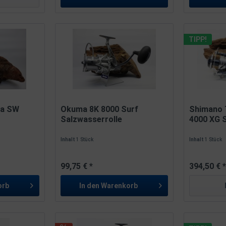
TIPP!
sa SW
Okuma 8K 8000 Surf
Shimano 
Salzwasserrolle
4000 XG 
Inhalt
1 Stück
Inhalt
1 Stück
99,75 € *
394,50 € 
orb
In den
Warenkorb