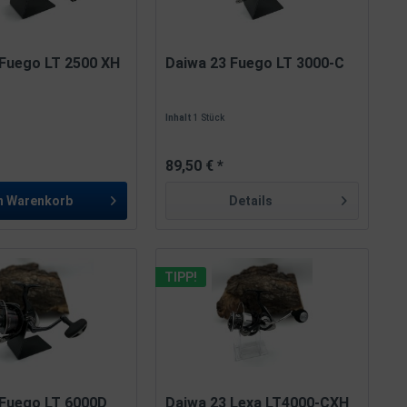
 Fuego LT 2500 XH
Daiwa 23 Fuego LT 3000-C
Inhalt
1 Stück
89,50 € *
n
Warenkorb
Details
TIPP!
 Fuego LT 6000D
Daiwa 23 Lexa LT4000-CXH