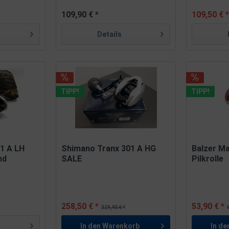
109,90 € *
109,50 € 
Details
TIPP!
TIPP!
1 A LH
Shimano Tranx 301 A HG
Balzer M
nd
SALE
Pilkrolle
258,50 € *
53,90 € *
329,95 € *
In den
Warenkorb
In de