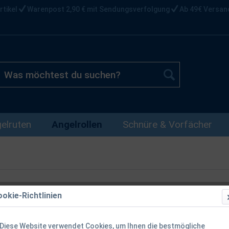
rtikel
Warenpost 2,90 € mit Sendungsverfolgung
Ab 49€ Versan
elruten
Angelrollen
Schnüre & Vorfächer
okie-Richtlinien
Diese Website verwendet Cookies, um Ihnen die bestmögliche