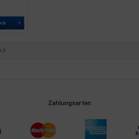
orb
on
3
Zahlungsarten