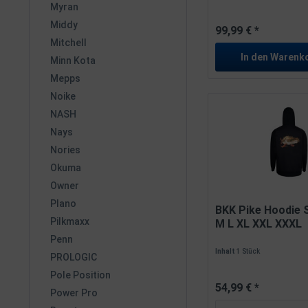
Myran
Middy
99,99 € *
Mitchell
In den
Warenk
Minn Kota
Mepps
Noike
NASH
Nays
Nories
Okuma
Owner
Plano
BKK Pike Hoodie 
Pilkmaxx
M L XL XXL XXXL
Penn
Inhalt
1 Stück
PROLOGIC
Pole Position
54,99 € *
Power Pro