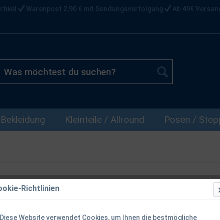
rtikel
Warenpost 2,90 € mit Sendungsverfolgung
Ab 49€ Versan
Bekleidung
Kleinteile / Allround
Posen / Stopp
okie-Richtlinien
Diese Website verwendet Cookies, um Ihnen die bestmögliche