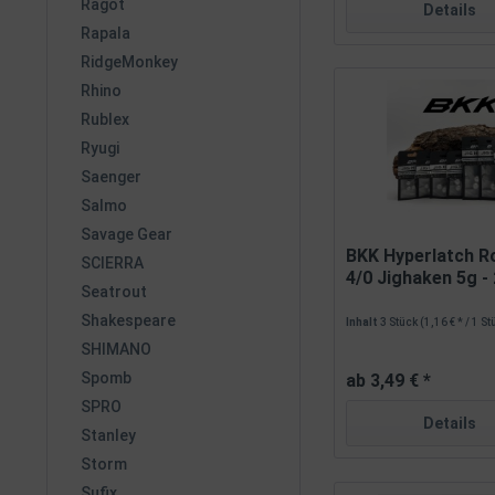
Ragot
Details
Rapala
RidgeMonkey
Rhino
Rublex
Ryugi
Saenger
Salmo
Savage Gear
BKK Hyperlatch R
SCIERRA
4/0 Jighaken 5g - 
Seatrout
Shakespeare
Inhalt
3 Stück
(1,16 € * / 1 S
SHIMANO
Spomb
ab 3,49 € *
SPRO
Details
Stanley
Storm
Sufix