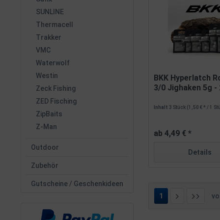
SUNLINE
Thermacell
Trakker
VMC
Waterwolf
Westin
BKK Hyperlatch R
3/0 Jighaken 5g - 
Zeck Fishing
ZED Fisching
Inhalt
3 Stück
(1,50 € * / 1 S
ZipBaits
Z-Man
ab 4,49 € *
Outdoor
Details
Zubehör
Gutscheine / Geschenkideen
1
v