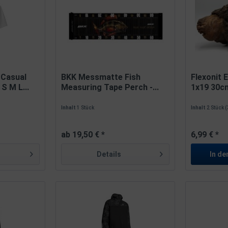
 Casual
BKK Messmatte Fish
Flexonit 
S M L...
Measuring Tape Perch -...
1x19 30cm
Inhalt
1 Stück
Inhalt
2 Stück
(
ab 19,50 € *
6,99 € *
Details
In de