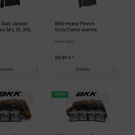
 Rain Jacket
BKK Heavy Fleece
mo M L XL XXL
Grey/Camo warme
Fleecejacke M...
Inhalt
1 Stück
*
69,99 € *
Details
Details
TIPP!