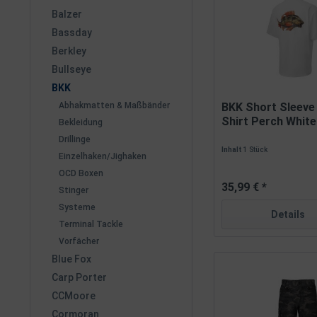
Balzer
Bassday
Berkley
Bullseye
BKK
Abhakmatten & Maßbänder
BKK Short Sleeve
Shirt Perch White 
Bekleidung
Drillinge
Inhalt
1 Stück
Einzelhaken/Jighaken
OCD Boxen
35,99 € *
Stinger
Systeme
Details
Terminal Tackle
Vorfächer
Blue Fox
Carp Porter
CCMoore
Cormoran