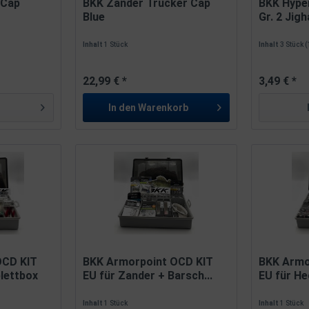
 Cap
BKK Zander Trucker Cap
BKK Hype
Blue
Gr. 2 Jigh
Inhalt
1 Stück
Inhalt
3 Stück
(
22,99 € *
3,49 € *
In den
Warenkorb
OCD KIT
BKK Armorpoint OCD KIT
BKK Armo
lettbox
EU für Zander + Barsch...
EU für H
Inhalt
1 Stück
Inhalt
1 Stück