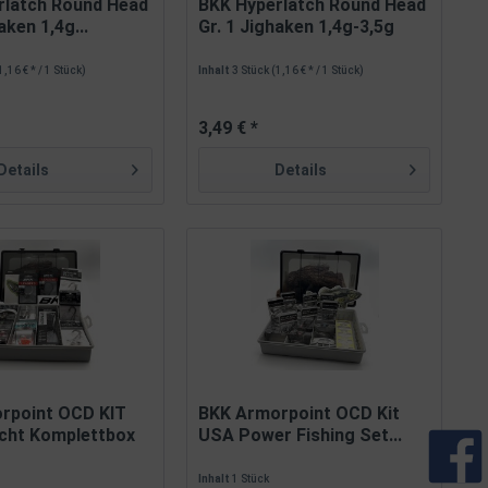
rlatch Round Head
BKK Hyperlatch Round Head
aken 1,4g...
Gr. 1 Jighaken 1,4g-3,5g
1,16 € * / 1 Stück)
Inhalt
3 Stück
(1,16 € * / 1 Stück)
3,49 € *
Details
Details
rpoint OCD KIT
BKK Armorpoint OCD Kit
echt Komplettbox
USA Power Fishing Set...
Inhalt
1 Stück