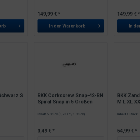
149,99 € *
149,99 € 
orb
In den
Warenkorb
In de
Schwarz S
BKK Corkscrew Snap-42-BN
BKK Zand
Spiral Snap in 5 Größen
M L XL X
Inhalt
5 Stück
(0,70 € * / 1 Stück)
Inhalt
1 Stück
3,49 € *
54,99 € *