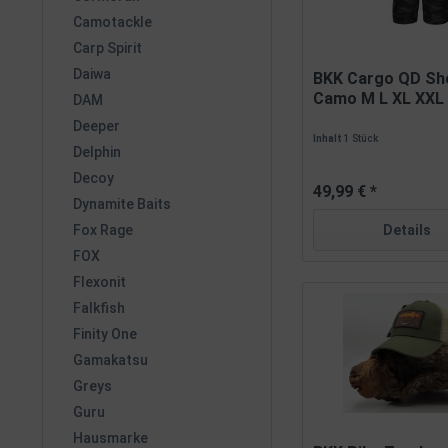
Camotackle
Carp Spirit
Daiwa
BKK Cargo QD Sh
Camo M L XL XXL
DAM
Deeper
Inhalt
1 Stück
Delphin
Decoy
49,99 € *
Dynamite Baits
Details
Fox Rage
FOX
Flexonit
Falkfish
Finity One
Gamakatsu
Greys
Guru
Hausmarke