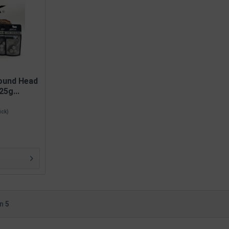
ound Head
25g...
tück)
on
5