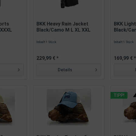
orts
BKK Heavy Rain Jacket
BKK Light
 XXXL
Black/Camo M L XL XXL
Black/Ca
XXXL
XXXL
Inhalt
1 Stück
Inhalt
1 Stück
229,99 € *
169,99 € 
Details
TIPP!