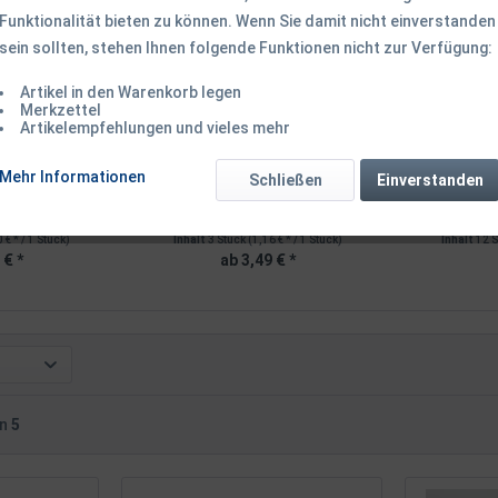
Funktionalität bieten zu können. Wenn Sie damit nicht einverstanden
TIPP!
sein sollten, stehen Ihnen folgende Funktionen nicht zur Verfügung:
Artikel in den Warenkorb legen
Merkzettel
Artikelempfehlungen und vieles mehr
ound Head 3/0
BKK Hyperlatch Round Head 2/0
BKK Duol
Mehr Informationen
Schließen
Einverstanden
- 25g...
Jighaken 3,5g -...
 € * / 1 Stück)
Inhalt
3 Stück
(1,16 € * / 1 Stück)
Inhalt
12 
 € *
ab 3,49 € *
on
5