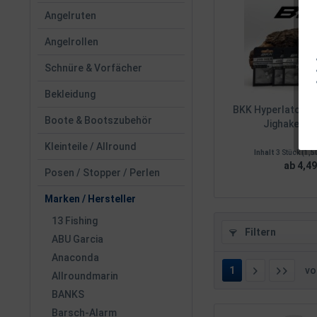
Angelruten
Angelrollen
Schnüre & Vorfächer
Bekleidung
BKK Hyperlatch R
Boote & Bootszubehör
Jighaken 5g 
Kleinteile / Allround
Inhalt
3 Stück
(1,50
ab 4,49
Posen / Stopper / Perlen
Marken / Hersteller
13 Fishing
Filtern
ABU Garcia
Anaconda
1
v
Allroundmarin
BANKS
Barsch-Alarm