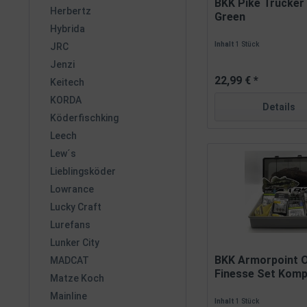
BKK Pike Trucker
Herbertz
Green
Hybrida
Inhalt
1 Stück
JRC
Jenzi
22,99 € *
Keitech
KORDA
Details
Köderfischking
Leech
Lew´s
Lieblingsköder
Lowrance
Lucky Craft
Lurefans
Lunker City
BKK Armorpoint 
MADCAT
Finesse Set Komp
Matze Koch
Mainline
Inhalt
1 Stück