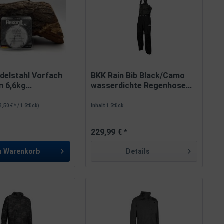
Edelstahl Vorfach
BKK Rain Bib Black/Camo
 6,6kg...
wasserdichte Regenhose...
3,50 € * / 1 Stück)
Inhalt
1 Stück
229,99 € *
n
Warenkorb
Details