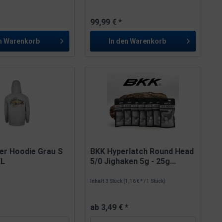
*
99,99 € *
n
Warenkorb
In den
Warenkorb
er Hoodie Grau S
BKK Hyperlatch Round Head
XL
5/0 Jighaken 5g - 25g...
Inhalt
3 Stück
(1,16 € * / 1 Stück)
ab 3,49 € *