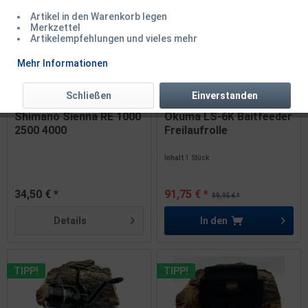
Artikel in den Warenkorb legen
Merkzettel
Artikelempfehlungen und vieles mehr
TIPP!
Mehr Informationen
Schließen
Einverstanden
Shimano Sienna RE 1000
Okuma LS-6K Baitfeeder
2500 4000
Freilaufrolle
Inhalt
1 Stück
34,50 € *
91,75 € *
99,95 € *
Details
In den
TIPP!
TIPP!