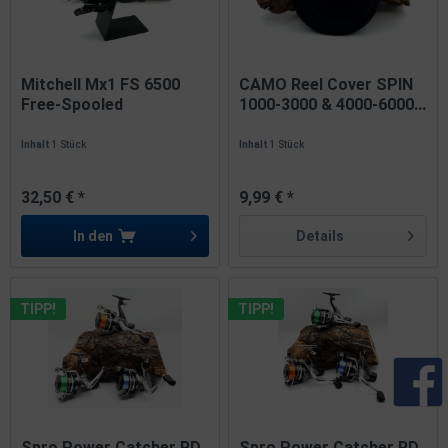
Mitchell Mx1 FS 6500
CAMO Reel Cover SPIN
Free-Spooled
1000-3000 & 4000-6000...
Karpfenrolle...
Inhalt
1 Stück
Inhalt
1 Stück
32,50 € *
9,99 € *
In den
Details
TIPP!
TIPP!
Spro Power Catcher RD
Spro Power Catcher RD