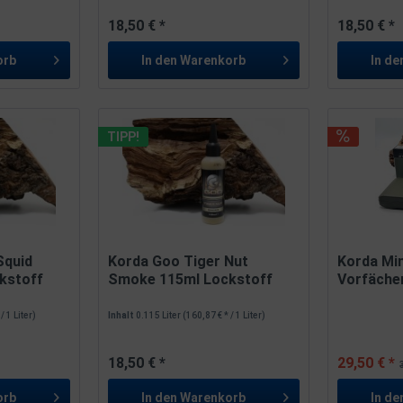
18,50 € *
18,50 € *
orb
In den
Warenkorb
In de
TIPP!
Squid
Korda Goo Tiger Nut
Korda Min
kstoff
Smoke 115ml Lockstoff
Vorfäche
/ 1 Liter)
Inhalt
0.115 Liter
(160,87 € * / 1 Liter)
18,50 € *
29,50 € *
orb
In den
Warenkorb
In de