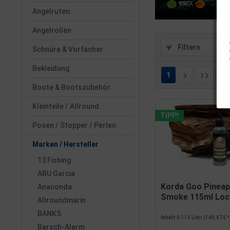
Angelruten
Angelrollen
Filtern
Schnüre & Vorfächer
Bekleidung
1
v
Boote & Bootszubehör
Kleinteile / Allround
TIPP!
Posen / Stopper / Perlen
Marken / Hersteller
13 Fishing
ABU Garcia
Korda Goo Pineap
Anaconda
Smoke 115ml Loc
Allroundmarin
BANKS
Inhalt
0.115 Liter
(160,87 € * 
Barsch-Alarm