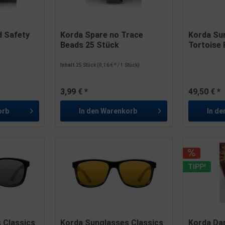
d Safety
Korda Spare no Trace
Korda Su
Beads 25 Stück
Tortoise
Inhalt
25 Stück
(0,16 € * / 1 Stück)
3,99 € *
49,50 € *
orb
In den
Warenkorb
In de
TIPP!
 Classics
Korda Sunglasses Classics
Korda Da