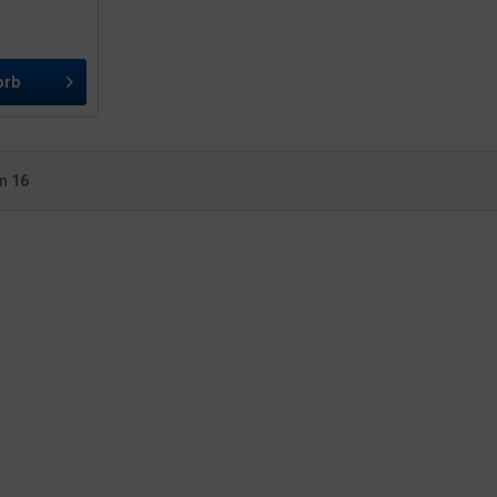
orb
on
16