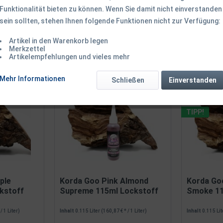
Funktionalität bieten zu können. Wenn Sie damit nicht einverstanden
sein sollten, stehen Ihnen folgende Funktionen nicht zur Verfügung:
Artikel in den Warenkorb legen
Merkzettel
Artikelempfehlungen und vieles mehr
on
16
Mehr Informationen
Schließen
Einverstanden
TIPP!
ple
Korda Goo Pink Almond
Korda Go
kstoff
Supreme 115ml Lockstoff
Smoke 11
/ 1 Liter)
Inhalt
0.115 Liter
(160,87 € * / 1 Liter)
Inhalt
0.115 Li