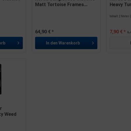
.
Matt Tortoise Frames...
Heavy Tun
Inhalt
2 Meter
64,90 € *
7,90 € *
8,
orb
In den
Warenkorb
r
ty Weed