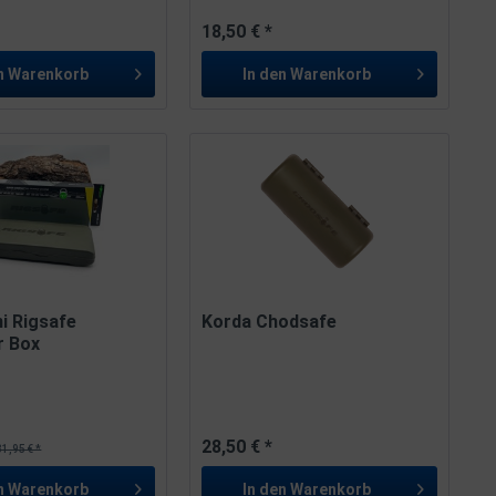
18,50 € *
n
Warenkorb
In den
Warenkorb
i Rigsafe
Korda Chodsafe
r Box
28,50 € *
31,95 € *
n
Warenkorb
In den
Warenkorb