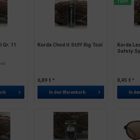
TIPP!
 Gr. 11
Korda Chod it Stiff Rig Tool
Korda Le
Safety S
tück)
6,89 € *
8,45 € *
orb
In den
Warenkorb
In de