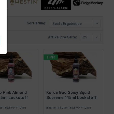
Sortierung:
Artikel pro Seite:
TIPP!
o Pink Almond
Korda Goo Spicy Squid
5ml Lockstoff
Supreme 115ml Lockstoff
ter
(160,87 € * / 1 Liter)
Inhalt
0.115 Liter
(160,87 € * / 1 Liter)