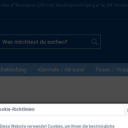
rtikel
Warenpost 2,90 € mit Sendungsverfolgung
Ab 49€ Versan
Bekleidung
Kleinteile / Allround
Posen / Stopp
okie-Richtlinien
Diese Website verwendet Cookies, um Ihnen die bestmögliche