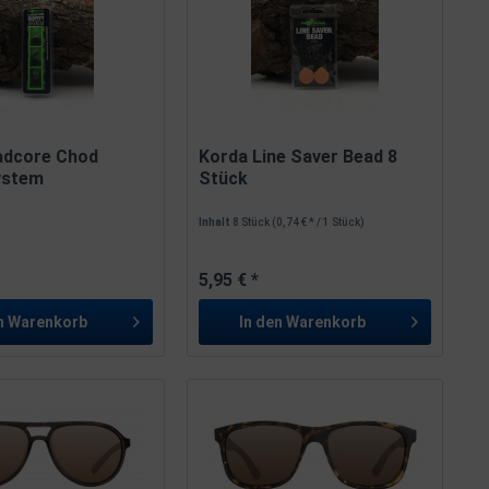
adcore Chod
Korda Line Saver Bead 8
ystem
Stück
Inhalt
8 Stück
(0,74 € * / 1 Stück)
5,95 € *
n
Warenkorb
In den
Warenkorb