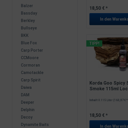
Balzer
18,50 € *
Bassday
In den
Warenk
Berkley
Bullseye
BKK
Blue Fox
TIPP!
Carp Porter
CCMoore
Cormoran
Camotackle
Carp Spirit
Korda Goo Spicy 
Daiwa
Smoke 115ml Loc
DAM
Inhalt
0.115 Liter
(160,87 € * 
Deeper
Delphin
18,50 € *
Decoy
Dynamite Baits
In den
Warenk