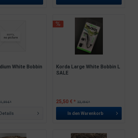
dium White Bobbin
Korda Large White Bobbin L
SALE
25,50 € *
31,99 € *
33,49 € *
Details
In den
Warenkorb