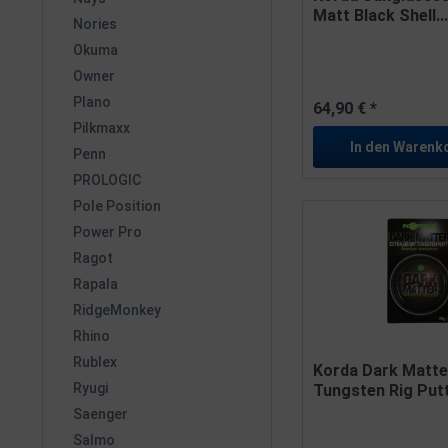
Matt Black Shell..
Nories
Okuma
Owner
Plano
64,90 € *
Pilkmaxx
In den
Warenk
Penn
PROLOGIC
Pole Position
Power Pro
Ragot
Rapala
RidgeMonkey
Rhino
Rublex
Korda Dark Matte
Ryugi
Tungsten Rig Put
25g
Saenger
Salmo