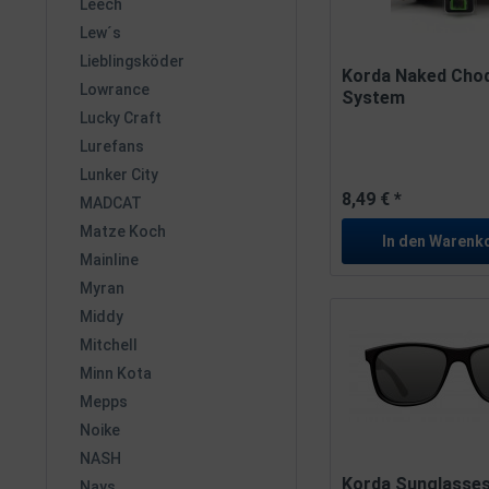
Leech
Lew´s
Lieblingsköder
Korda Naked Cho
Lowrance
System
Lucky Craft
Lurefans
Lunker City
8,49 € *
MADCAT
Matze Koch
In den
Warenk
Mainline
Myran
Middy
Mitchell
Minn Kota
Mepps
Noike
NASH
Korda Sunglasses
Nays