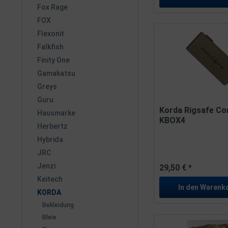
Fox Rage
FOX
Flexonit
Falkfish
Finity One
Gamakatsu
Greys
Guru
Korda Rigsafe Co
Hausmarke
KBOX4
Herbertz
Hybrida
JRC
Jenzi
29,50 € *
Keitech
In den
Warenk
KORDA
Bekleidung
Bleie