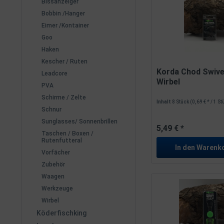
Bissanzeiger
Bobbin /Hanger
Eimer /Kontainer
Goo
Haken
Kescher / Ruten
Korda Chod Swivel
Leadcore
Wirbel
PVA
Schirme / Zelte
Inhalt
8 Stück
(0,69 € * / 1 S
Schnur
Sunglasses/ Sonnenbrillen
5,49 € *
Taschen / Boxen /
Rutenfutteral
In den
Warenk
Vorfächer
Zubehör
Waagen
Werkzeuge
Wirbel
Köderfischking