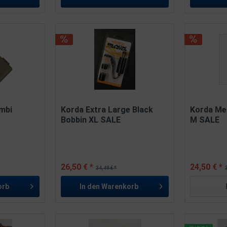
mbi
Korda Extra Large Black
Korda Me
Bobbin XL SALE
M SALE
26,50 € *
24,50 € *
34,49 € *
orb
In den
Warenkorb