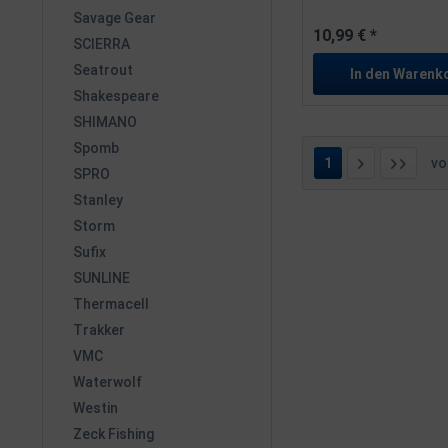
Savage Gear
10,99 € *
SCIERRA
Seatrout
In den
Warenk
Shakespeare
SHIMANO
Spomb
1
v
SPRO
Stanley
Storm
Sufix
SUNLINE
Thermacell
Trakker
VMC
Waterwolf
Westin
Zeck Fishing