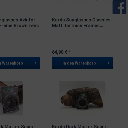
nglasses Aviator
Korda Sunglasses Classics
 Frame Brown Lens
Matt Tortoise Frames...
64,90 € *
n
Warenkorb
In den
Warenkorb
rk Matter Super-
Korda Dark Matter Super-