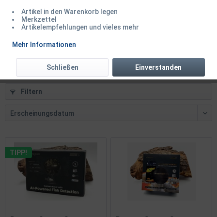
Artikel in den Warenkorb legen
Deeper Tripod Dreibein Stativ
Merkzettel
Artikelempfehlungen und vieles mehr
Inhalt
1 Stück
Mehr Informationen
69,50 € *
69,99 € *
Schließen
Einverstanden
Filtern
TIPP!