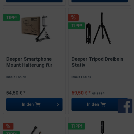
TIPP!
TIPP!
Deeper Smartphone
Deeper Tripod Dreibein
Mount Halterung für
Stativ
Boot und...
Inhalt
1 Stück
Inhalt
1 Stück
54,50 € *
69,50 € *
69,99 € *
In den
In den
TIPP!