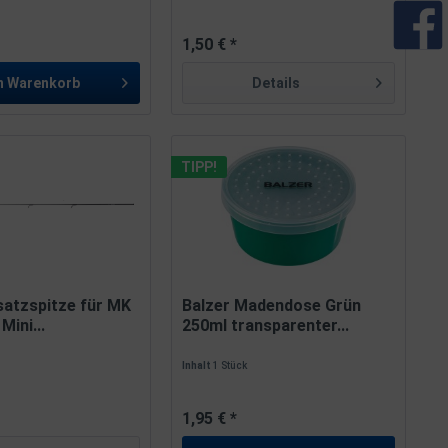
1,50 € *
n
Warenkorb
Details
TIPP!
satzspitze für MK
Balzer Madendose Grün
Mini...
250ml transparenter...
Inhalt
1 Stück
1,95 € *