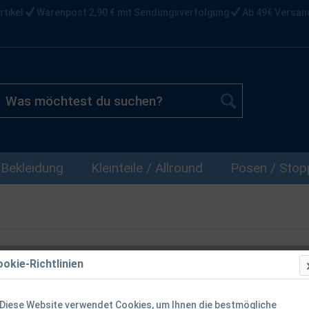
rtikel
Warenpost 2,90 € mit Sendungsverfolgung
Ab 49€ Versan
Bekleidung
Kleinteile / Allround
Posen / Stopp
okie-Richtlinien
Diese Website verwendet Cookies, um Ihnen die bestmögliche