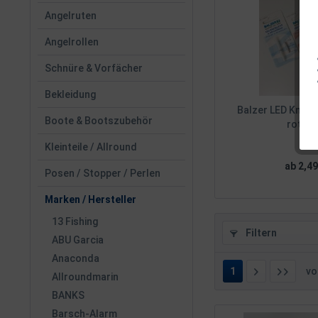
Angelruten
Angelrollen
Schnüre & Vorfächer
Bekleidung
Balzer LED Knickl
Boote & Bootszubehör
rot inkl
Kleinteile / Allround
ab 2,49
Posen / Stopper / Perlen
Marken / Hersteller
13 Fishing
Filtern
ABU Garcia
Anaconda
1
v
Allroundmarin
BANKS
Barsch-Alarm