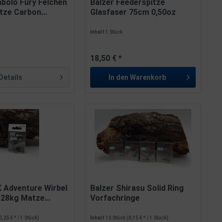
abolo Fury Felchen
Balzer Feederspitze
tze Carbon...
Glasfaser 75cm 0,50oz
3,6mm...
Inhalt
1 Stück
18,50 € *
Details
In den
Warenkorb
 Adventure Wirbel
Balzer Shirasu Solid Ring
28kg Matze...
Vorfachringe
0,25 € * / 1 Stück)
Inhalt
10 Stück
(0,15 € * / 1 Stück)