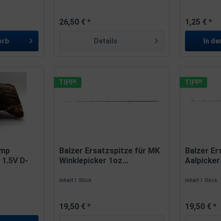
26,50 € *
1,25 € *
orb
Details
In de
TIPP!
TIPP!
ump
Balzer Ersatzspitze für MK
Balzer Er
1.5V D-
Winklepicker 1oz...
Aalpicker 
Inhalt
1 Stück
Inhalt
1 Stück
19,50 € *
19,50 € *