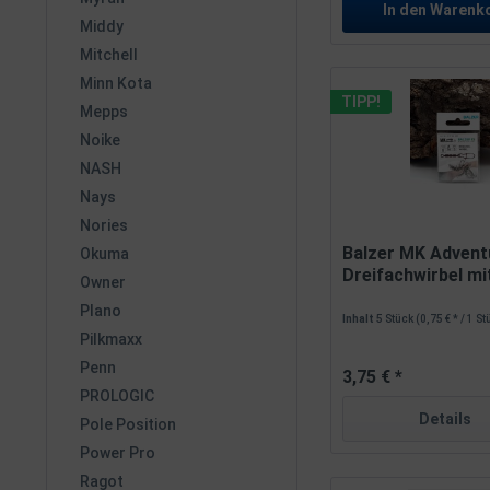
In den
Warenk
Middy
Mitchell
Minn Kota
TIPP!
Mepps
Noike
NASH
Nays
Nories
Balzer MK Advent
Okuma
Dreifachwirbel mi
Owner
Gr....
Plano
Inhalt
5 Stück
(0,75 € * / 1 S
Pilkmaxx
Penn
3,75 € *
PROLOGIC
Details
Pole Position
Power Pro
Ragot