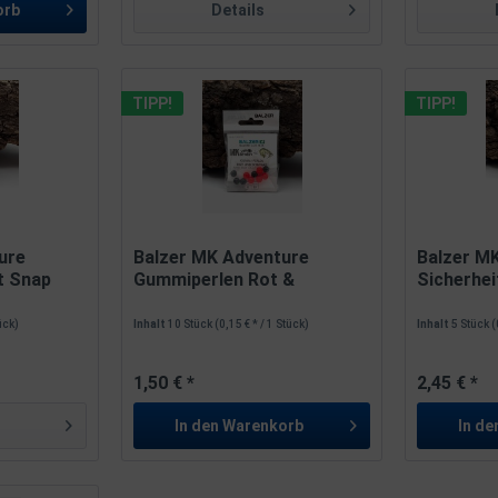
orb
Details
TIPP!
TIPP!
ure
Balzer MK Adventure
Balzer M
t Snap
Gummiperlen Rot &
Sicherhei
Schwarz...
tück)
Inhalt
10 Stück
(0,15 € * / 1 Stück)
Inhalt
5 Stück
(
1,50 € *
2,45 € *
In den
Warenkorb
In de