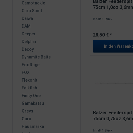
Balzer Feederspi
Camotackle
75cm 1,0oz 3,6mm
Carp Spirit
Daiwa
Inhalt
1 Stück
DAM
Deeper
28,50 € *
Delphin
In den
Warenk
Decoy
Dynamite Baits
Fox Rage
FOX
Flexonit
Falkfish
Finity One
Gamakatsu
Greys
Balzer Feederspi
75cm 0,75oz 3,6m
Guru
Hausmarke
Inhalt
1 Stück