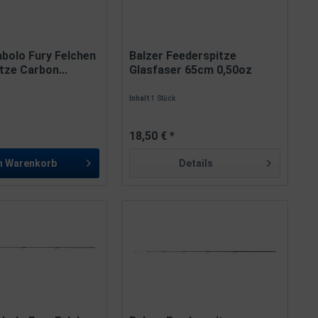
abolo Fury Felchen
Balzer Feederspitze
tze Carbon...
Glasfaser 65cm 0,50oz
3,6mm...
Inhalt
1 Stück
18,50 € *
n
Warenkorb
Details