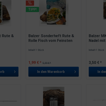
TIPP!
t Rute &
Balzer Sonderheft Rute &
Balzer MK
Rolle Fisch vom Feinsten
Nadel mi
Inhalt
1 Stück
Inhalt
1 Stück
1,99 € *
3,50 € *
5,00 € *
orb
In den
Warenkorb
In de