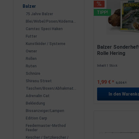
Balzer
TIPP!
75 Jahre Balzer
Blei/Wirbel/Posen/Ködernadeln
Camtec Speci Haken
Futter
Kunstköder / Systeme
Balzer Sonderhef
Owner
Rolle Hering
Rollen
Ruten
Inhalt
1 Stück
Schnüre
Shirasu Street
1,99 € *
6,00 € *
Taschen/Boxen/Abhakmatten
In den
Warenk
Adrenalin Cat
Bekleidung
Bissanzeiger/Lampen
Edition Carp
Feedermaster-Method
Feeder
Kescher / Setzkescher /