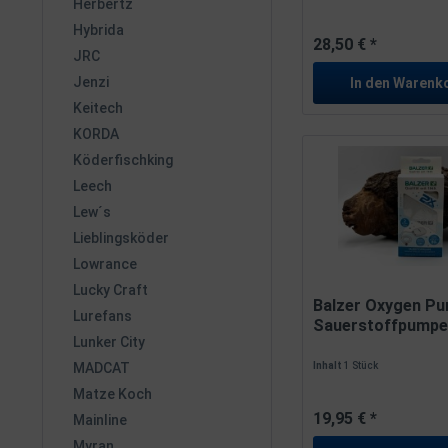
Herbertz
Hybrida
28,50 € *
JRC
Jenzi
In den
Warenk
Keitech
KORDA
Köderfischking
Leech
Lew´s
Lieblingsköder
Lowrance
Lucky Craft
Balzer Oxygen P
Lurefans
Sauerstoffpumpe 
Lunker City
Batterie
Inhalt
1 Stück
MADCAT
Matze Koch
19,95 € *
Mainline
Myran