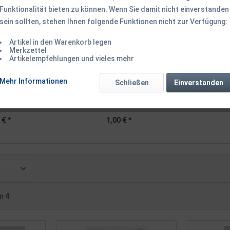
Funktionalität bieten zu können. Wenn Sie damit nicht einverstanden
TIPP!
sein sollten, stehen Ihnen folgende Funktionen nicht zur Verfügung:
Artikel in den Warenkorb legen
Merkzettel
Artikelempfehlungen und vieles mehr
icht grün weiß
Balzer Multiband Rutenband
Balzer Gum
Mehr Informationen
Schließen
Einverstanden
....
Schwarz
0,30mm
 € *
1,00 € *
on
4