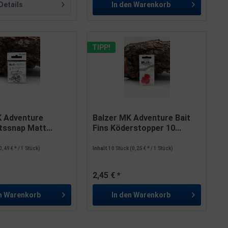
Details
In den
Warenkorb
TIPP!
K Adventure
Balzer MK Adventure Bait
tssnap Matt...
Fins Köderstopper 10...
0,49 € * / 1 Stück)
Inhalt
10 Stück
(0,25 € * / 1 Stück)
2,45 € *
n
Warenkorb
In den
Warenkorb