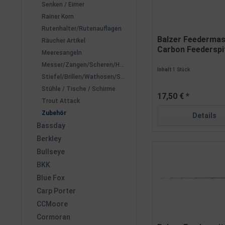
Senken / Eimer
Rainer Korn
Rutenhalter/Rutenauflagen
Balzer Feedermas
Räucher Artikel
Carbon Feederspi
Meeresangeln
65cm...
Messer/Zangen/Scheren/Hakenlöser
Inhalt
1 Stück
Stiefel/Brillen/Wathosen/Schirme
Stühle / Tische / Schirme
17,50 € *
Trout Attack
Zubehör
Details
Bassday
Berkley
Bullseye
BKK
Blue Fox
Carp Porter
CCMoore
Cormoran