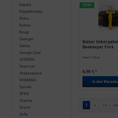
Rapala
TIPP!
RidgeMonkey
Rhino
Rublex
Ryugi
Saenger
Balzer Imkergabe
Salmo
Beekeeper Fork
Filetiergabel
Savage Gear
Inhalt
1 Stück
SCIERRA
Seatrout
6,90 € *
Shakespeare
SHIMANO
In den
Warenk
Spomb
SPRO
Stanley
1
v
Storm
Sufix