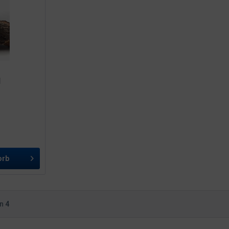
l
orb
on
4