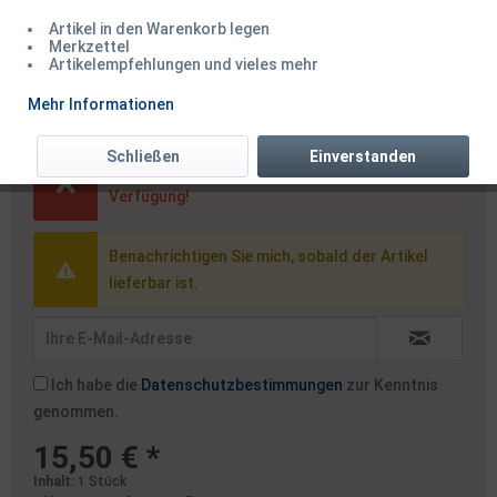
Artikel in den Warenkorb legen
Merkzettel
Artikelempfehlungen und vieles mehr
Balzer Gerätekasten 1-ladig
Mehr Informationen
Schließen
Einverstanden
Dieser Artikel steht derzeit nicht zur
Verfügung!
Benachrichtigen Sie mich, sobald der Artikel
lieferbar ist.
Ich habe die
Datenschutzbestimmungen
zur Kenntnis
genommen.
15,50 € *
Inhalt:
1 Stück