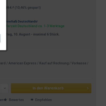
19,99 € *
(10,46% gespart)
osten
rei
innerhalb Deutschlands!
, Lieferzeit Deutschland ca. 1-3 Werktage
Montag, 10. August
- maximal 6 Stück.
card / American Express / Kauf auf Rechnung / Vorkasse /
In den
Warenkorb
en
Bewerten
Empfehlen