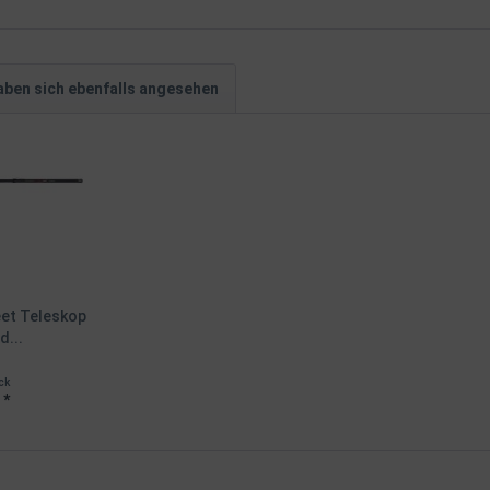
ben sich ebenfalls angesehen
eet Teleskop
...
ck
 *