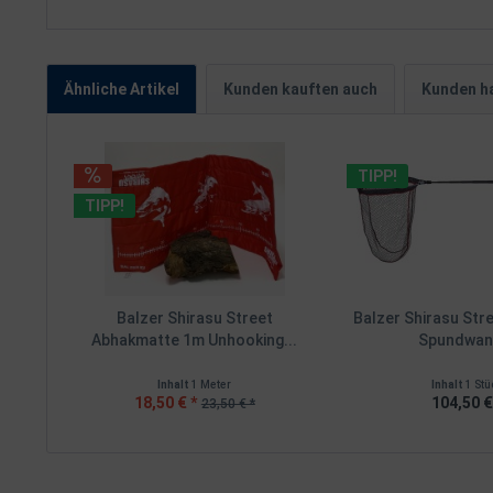
Ähnliche Artikel
Kunden kauften auch
Kunden ha
TIPP!
TIPP!
Balzer Shirasu Street
Balzer Shirasu Str
Abhakmatte 1m Unhooking...
Spundwand
Inhalt
1 Meter
Inhalt
1 Stü
18,50 € *
104,50 €
23,50 € *