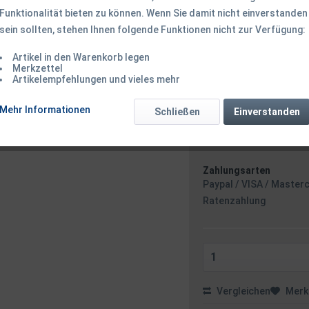
Funktionalität bieten zu können. Wenn Sie damit nicht einverstanden
17,90 € *
sein sollten, stehen Ihnen folgende Funktionen nicht zur Verfügung:
Inhalt:
1 Stück
inkl. MwSt.
zzgl. Versandk
Artikel in den Warenkorb legen
Ab 49 EUR Versandkostenf
Merkzettel
Sofort versandfertig
Artikelempfehlungen und vieles mehr
Versand am 
Mehr Informationen
Schließen
Einverstanden
Zahlungsarten
Paypal / VISA / Master
Ratenzahlung
Vergleichen
Merk