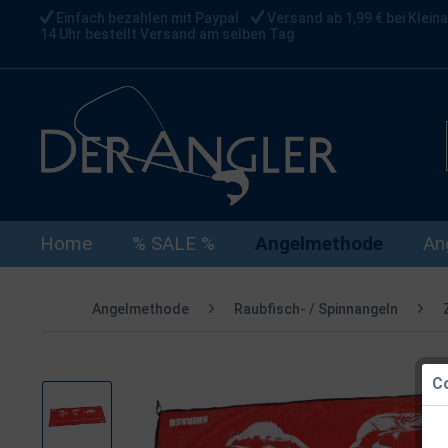
Einfach bezahlen mit Paypal
Versand ab 1,99 € bei Kleina
14 Uhr bestellt Versand am selben Tag
Home
% SALE %
Angelmethode
An
Angelmethode
Raubfisch- / Spinnangeln
Co