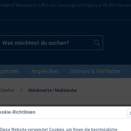
rtikel
Warenpost 2,90 € mit Sendungsverfolgung
Ab 49€ Versan
gelruten
Angelrollen
Schnüre & Vorfächer
Zubehör
Abhakmatte / Maßbänder
okie-Richtlinien
Balzer Shira
Diese Website verwendet Cookies, um Ihnen die bestmögliche