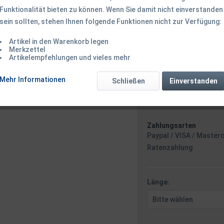
Funktionalität bieten zu können. Wenn Sie damit nicht einverstanden
sein sollten, stehen Ihnen folgende Funktionen nicht zur Verfügung:
ab 13,50 € *
Inhalt:
1 Stück
Artikel in den Warenkorb legen
Merkzettel
inkl. MwSt.
zzgl. Versandk
Artikelempfehlungen und vieles mehr
Ab 49 EUR Versandkostenf
Versand am 
Mehr Informationen
Schließen
Einverstanden
Stunden 50 
Zahlungsarten
Paypal / VISA / Master
Ratenzahlung
Länge: