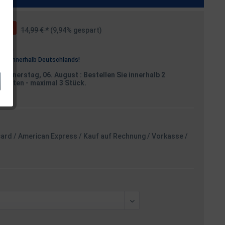
14,99 € *
(9,94% gespart)
osten
rei
innerhalb Deutschlands!
Donnerstag, 06. August
: Bestellen Sie innerhalb 2
Minuten
- maximal 3 Stück.
card / American Express / Kauf auf Rechnung / Vorkasse /