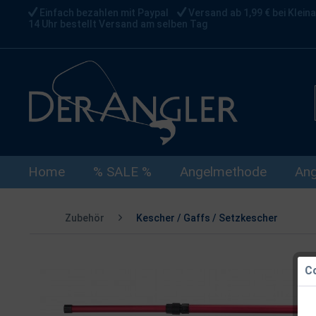
Einfach bezahlen mit Paypal
Versand ab 1,99 € bei Kleina
14 Uhr bestellt Versand am selben Tag
Home
% SALE %
Angelmethode
Ang
Zubehör
Kescher / Gaffs / Setzkescher
Co