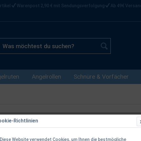
rtikel
Warenpost 2,90 € mit Sendungsverfolgung
Ab 49€ Versan
elruten
Angelrollen
Schnüre & Vorfächer
okie-Richtlinien
Balzer Shira
1,80m
Diese Website verwendet Cookies, um Ihnen die bestmögliche