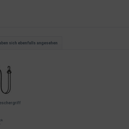
ben sich ebenfalls angesehen
eschergriff
ck
*