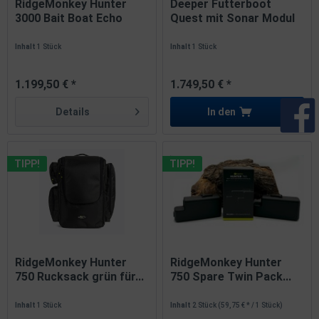
RidgeMonkey Hunter
Deeper Futterboot
3000 Bait Boat Echo
Quest mit Sonar Modul
Edition...
und Tasche
Inhalt
1 Stück
Inhalt
1 Stück
1.199,50 € *
1.749,50 € *
Details
In den
TIPP!
TIPP!
RidgeMonkey Hunter
RidgeMonkey Hunter
750 Rucksack grün für...
750 Spare Twin Pack...
Inhalt
1 Stück
Inhalt
2 Stück
(59,75 € * / 1 Stück)