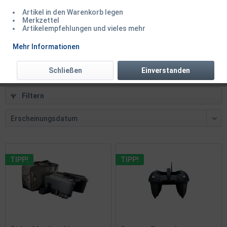
Artikel in den Warenkorb legen
RidgeMonkey Hunter 750 Rucksack grün für...
Merkzettel
Artikelempfehlungen und vieles mehr
Inhalt
1 Stück
Mehr Informationen
59,50 € *
Schließen
Einverstanden
Filtern
TIPP!
TIPP!