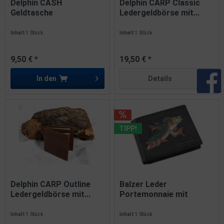
Delphin CASH
Delphin CARP Classic
Geldtasche
Ledergeldbörse mit...
Portemonnaie mit...
Inhalt
1 Stück
Inhalt
1 Stück
9,50 € *
19,50 € *
In den
Details
TIPP!
Delphin CARP Outline
Balzer Leder
Ledergeldbörse mit...
Portemonnaie mit
Fischmotiv...
Inhalt
1 Stück
Inhalt
1 Stück