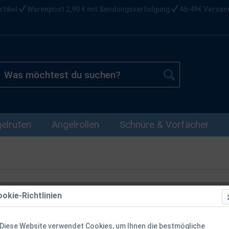
rtikel
Warenpost 2,90 € mit Sendungsverfolgung
Ab 49€ Versan
elruten
Angelrollen
Schnüre & Vorfächer
okie-Richtlinien
Stanley The I
Trinkflasche
Diese Website verwendet Cookies, um Ihnen die bestmögliche