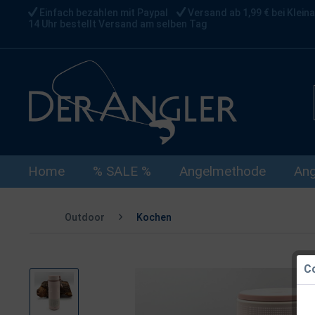
Einfach bezahlen mit Paypal
Versand ab 1,99 € bei Kleina
14 Uhr bestellt Versand am selben Tag
Home
% SALE %
Angelmethode
Ang
Outdoor
Kochen
Co