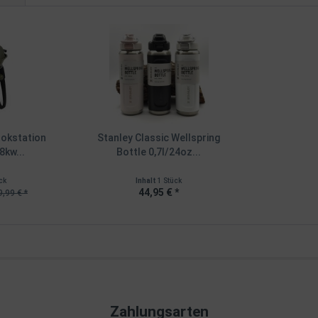
okstation
Stanley Classic Wellspring
8kw...
Bottle 0,7l/24oz...
ck
Inhalt
1 Stück
44,95 € *
,99 € *
Zahlungsarten