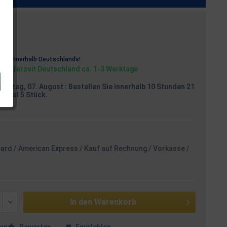
osten
rei
innerhalb Deutschlands!
, Lieferzeit Deutschland ca. 1-3 Werktage
reitag, 07. August
: Bestellen Sie innerhalb 10 Stunden 21
aximal 5 Stück.
card / American Express / Kauf auf Rechnung / Vorkasse /
In den
Warenkorb