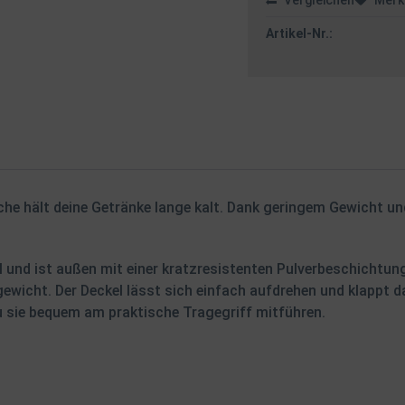
Vergleichen
Merk
Artikel-Nr.:
asche hält deine Getränke lange kalt. Dank geringem Gewicht u
l
und ist außen mit einer kratzresistenten Pulverbeschichtung
ewicht. Der Deckel lässt sich einfach aufdrehen und klappt da
u sie bequem am praktische Tragegriff mitführen.