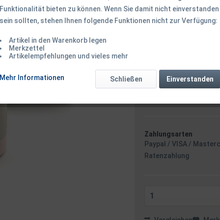
Funktionalität bieten zu können. Wenn Sie damit nicht einverstanden
sein sollten, stehen Ihnen folgende Funktionen nicht zur Verfügung:
39,50 € *
Inhalt:
1 Stück
Artikel in den Warenkorb legen
inkl. MwSt.
zzgl. Versandk
Merkzettel
Artikelempfehlungen und vieles mehr
Ab 49 EUR Versandkostenf
Sofort versandfertig
Mehr Informationen
Schließen
Einverstanden
Versand am F
Minuten
- m
Zahlungsarten
Paypal / VISA / Master
Ratenzahlung