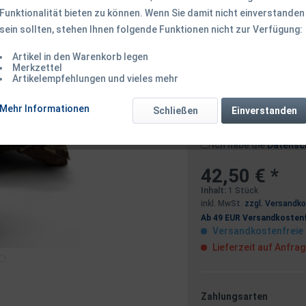
Funktionalität bieten zu können. Wenn Sie damit nicht einverstanden
sein sollten, stehen Ihnen folgende Funktionen nicht zur Verfügung:
Dieser Artikel 
Artikel in den Warenkorb legen
Merkzettel
Artikelempfehlungen und vieles mehr
Benachrichtigen
Mehr Informationen
Schließen
Einverstanden
Ich habe die
Datensc
42,50 € *
Inhalt:
1 Stück
inkl. MwSt.
zzgl. Versandk
Ab 49 EUR Versandkostenf
Versandkostenfreie 
Lieferzeit auf Anfra
Zahlungsarten