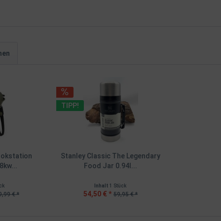
hen
TIPP!
okstation
Stanley Classic The Legendary
8kw...
Food Jar 0.94l...
ck
Inhalt
1 Stück
54,50 € *
,99 € *
59,95 € *