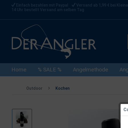
Einfach bezahlen mit Paypal
Versand ab 1,99 € bei Kleina
14 Uhr bestellt Versand am selben Tag
Home
% SALE %
Angelmethode
Ang
Outdoor
Kochen
Co