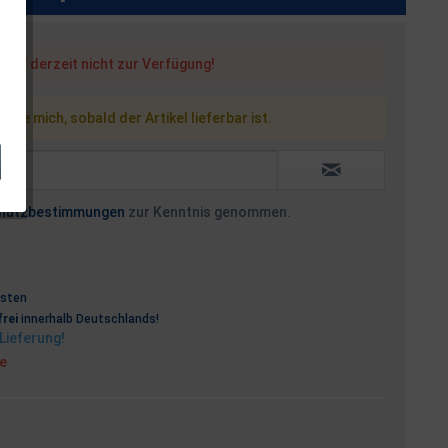
steht derzeit nicht zur Verfügung!
 Sie mich, sobald der Artikel lieferbar ist.
hutzbestimmungen
zur Kenntnis genommen.
osten
rei
innerhalb Deutschlands!
Lieferung!
ge