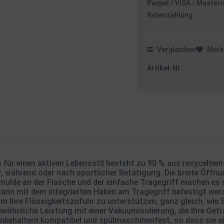
Paypal / VISA / Master
Ratenzahlung
Vergleichen
Merk
Artikel-Nr.:
 für einen aktiven Lebensstil besteht zu 90 % aus recyceltem 
, während oder nach sportlicher Betätigung. Die breite Öffnun
fmulde an der Flasche und der einfache Tragegriff machen es
 kann mit dem integrierten Haken am Tragegriff befestigt wer
m Ihre Flüssigkeitszufuhr zu unterstützen, ganz gleich, wie 
ewöhnliche Leistung mit einer Vakuumisolierung, die Ihre Getr
änkehaltern kompatibel und spülmaschinenfest, so dass sie si