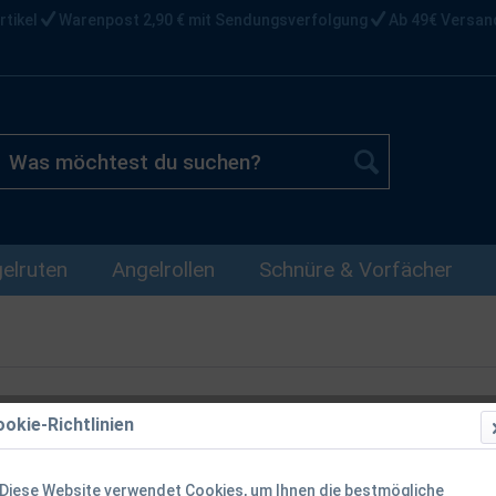
rtikel
Warenpost 2,90 € mit Sendungsverfolgung
Ab 49€ Versan
elruten
Angelrollen
Schnüre & Vorfächer
okie-Richtlinien
Stanley The 
Flow 0.60l B
Diese Website verwendet Cookies, um Ihnen die bestmögliche