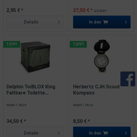
2,95 € *
27,50 € *
27,72 € *
Details
In den
TIPP!
TIPP!
Delphin ToiBLOX King
Herbertz CJH Scout
Faltbare Toilette...
Kompass
Kunststoffgehäuse...
Inhalt
1 Stück
Inhalt
1 Stück
34,50 € *
8,50 € *
Details
In den