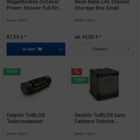
RidgeMonkey Outdoor
Nash Bank Life Stacker
Power Shower Full Kit...
Storage Box Small
Medium...
Inhalt
1 Stück
Inhalt
1 Stück
87,50 € *
ab 34,50 € *
In den
Details
TIPP!
TIPP!
Delphin ToiBLOX
Delphin ToiBLOX Easy
Toilettenbeutel
Faltbare Toilette...
Campingklo...
Inhalt
1 Stück
Inhalt
1 Stück