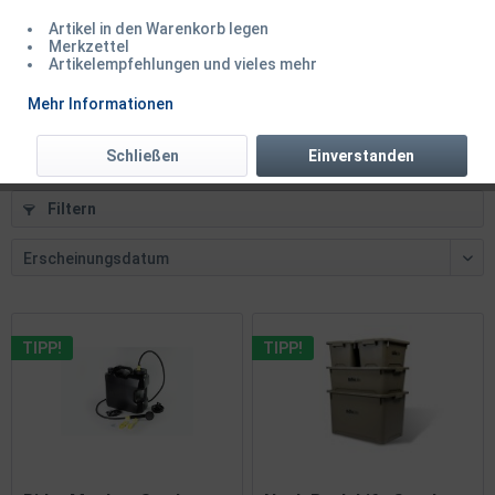
Artikel in den Warenkorb legen
Delphin ToiBLOX Toilettenbeutel Campingklo...
Merkzettel
Artikelempfehlungen und vieles mehr
Inhalt
1 Stück
Mehr Informationen
2,95 € *
Schließen
Einverstanden
Filtern
TIPP!
TIPP!