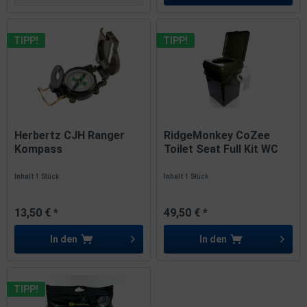
TIPP!
TIPP!
Herbertz CJH Ranger
RidgeMonkey CoZee
Kompass
Toilet Seat Full Kit WC
Metallgehäuse...
Sitz...
Inhalt
1 Stück
Inhalt
1 Stück
13,50 € *
49,50 € *
In den
In den
TIPP!