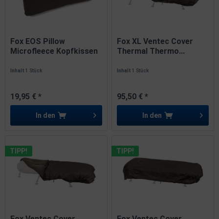
Fox EOS Pillow
Fox XL Ventec Cover
Microfleece Kopfkissen
Thermal Thermo...
65cm x 40cm
Inhalt
1 Stück
Inhalt
1 Stück
19,95 € *
95,50 € *
In den
In den
TIPP!
TIPP!
Fox Ventec Cover
Fox Ventec Cover