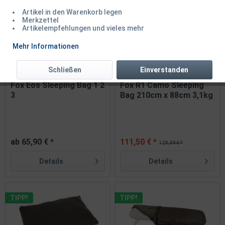
Artikel in den Warenkorb legen
Merkzettel
Artikelempfehlungen und vieles mehr
Mehr Informationen
Schließen
Einverstanden
Fox Eos Sleeping Bag 1 2
Fox R1 Camo Sleeping
3
Bag 210cm x 88cm 3,1kg
ab 65,90 € *
111,50 € *
129,99 € *
Details
Details
TIPP!
TIPP!