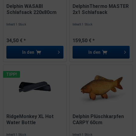
Delphin WASABI
DelphinThermo MASTER
Schlafsack 220x80cm
2x1 Schlafsack
1200g...
220x100cm...
Inhalt
1 Stück
Inhalt
1 Stück
34,50 € *
159,50 € *
In den
In den
TIPP!
RidgeMonkey XL Hot
Delphin Plüschkarpfen
Water Bottle
CARPY 60cm
Wärmflasche 2Liter
Kuscheltier
Inhalt
1 Stück
Inhalt
1 Stück