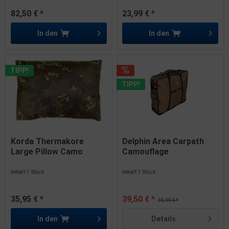
82,50 € *
23,99 € *
In den
In den
TIPP!
TIPP!
Korda Thermakore
Delphin Area Carpath
Large Pillow Camo
Camouflage
Kissen 50cm...
Tragetasche...
Inhalt
1 Stück
Inhalt
1 Stück
35,95 € *
39,50 € *
49,99 € *
In den
Details