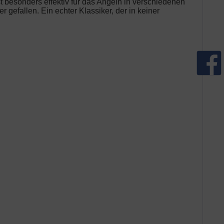
st
besonders effektiv für das Angeln in verschiedenen
efallen. Ein echter Klassiker, der in keiner