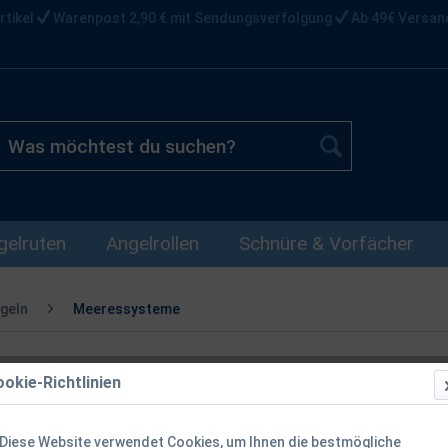
rtikel
Warenpost 2,90 € mit Sendungsverfolgung
Ab 49€ Versan
gelruten
Angelrollen
Schnüre & Vorfächer
geln
Meeressysteme
okie-Richtlinien
Balzer Edit
Dorsch Blink
Diese Website verwendet Cookies, um Ihnen die bestmögliche