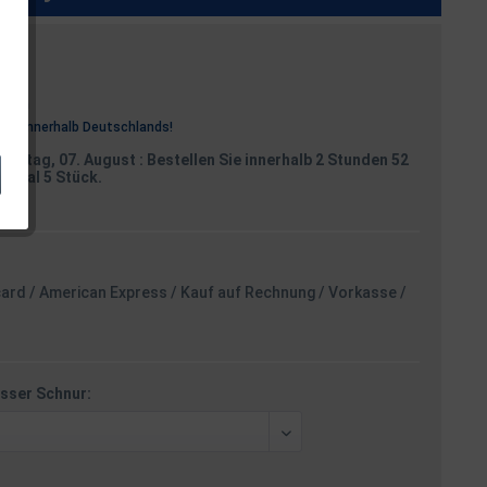
osten
rei
innerhalb Deutschlands!
reitag, 07. August
: Bestellen Sie innerhalb 2 Stunden 52
aximal 5 Stück.
card / American Express / Kauf auf Rechnung / Vorkasse /
sser Schnur: