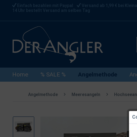
Einfach bezahlen mit Paypal
Versand ab 1,99 € bei Kleina
14 Uhr bestellt Versand am selben Tag
Home
% SALE %
Angelmethode
An
Angelmethode
Meeresangeln
Hochseean
Co