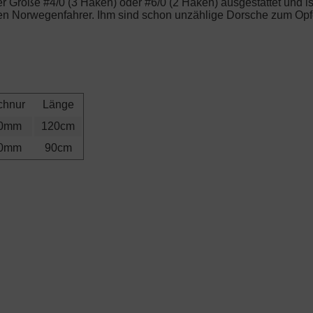
r Größe #4/0 (3 Haken) oder #6/0 (2 Haken) ausgestattet und i
n Norwegenfahrer. Ihm sind schon unzählige Dorsche zum Opfer g
chnur
Länge
80mm
120cm
90mm
90cm