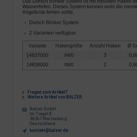
Das
Dorsch Blinker
System ist mit robusten Haken de
Wassertiefen
. Dieses System kennen wohl die meiste
Angelkiste fehlen sollte.
Dorsch Blinker System
2 Varianten verfügbar:
Variante
Hakengröße
Anzahl Haken
Ø S
14837000
#4/0
3
0,
14838000
#6/0
2
0,
Fragen zum Artikel?
Weitere Artikel von BALZER
Balzer GmbH
Im Tiegel 8
36367 Wartenberg
Deutschland
kontakt@balzer.de