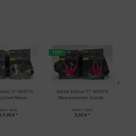
TIPP!
TIPP
dition 71° NORTH
Balzer Edition 71° NORTH
B
ystem Mixed...
Meeressystem Scandi...
M
nhalt
1 Stück
Inhalt
1 Stück
b 3,99 € *
5,50 € *