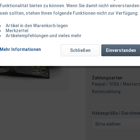
Funktionalität bieten zu können. Wenn Sie damit nicht einverstanden
sein sollten, stehen Ihnen folgende Funktionen nicht zur Verfügung:
5,50 € *
Inhalt:
1 Stück
Artikel in den Warenkorb legen
inkl. MwSt.
zzgl. Versandk
Merkzettel
Artikelempfehlungen und vieles mehr
Ab 49 EUR Versandkostenf
Versand am F
Mehr Informationen
Schließen
Einverstanden
Minuten
- m
Zahlungsarten
Paypal / VISA / Master
Ratenzahlung
Hakengröße / Durchme