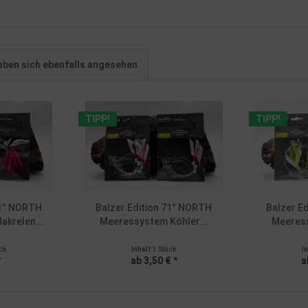
ben sich ebenfalls angesehen
TIPP!
TIPP!
71° NORTH
Balzer Edition 71° NORTH
Balzer E
krelen...
Meeressystem Köhler...
Meeress
ck
Inhalt
1 Stück
I
*
ab 3,50 € *
a