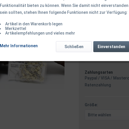
Funktionalität bieten zu können. Wenn Sie damit nicht einverstanden
sein sollten, stehen Ihnen folgende Funktionen nicht zur Verfügung:
ab 2,39 € *
Inhalt:
7 Stück
Artikel in den Warenkorb legen
Merkzettel
inkl. MwSt.
zzgl. Versandk
Artikelempfehlungen und vieles mehr
Ab 49 EUR Versandkostenf
Versand am 
Mehr Informationen
Schließen
Einverstanden
Zahlungsarten
Paypal / VISA / Master
Ratenzahlung
Größe: