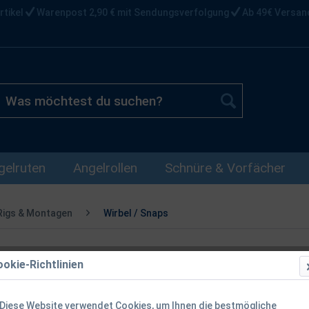
rtikel
Warenpost 2,90 € mit Sendungsverfolgung
Ab 49€ Versan
gelruten
Angelrollen
Schnüre & Vorfächer
Rigs & Montagen
Wirbel / Snaps
okie-Richtlinien
Spro Barrel 
10 12 1/0 2/
Diese Website verwendet Cookies, um Ihnen die bestmögliche