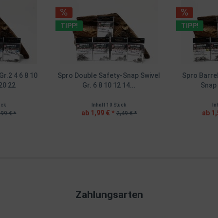
TIPP!
TIPP!
Gr.2 4 6 8 10
Spro Double Safety-Snap Swivel
Spro Barre
20 22
Gr. 6 8 10 12 14...
Snap G
ück
Inhalt
10 Stück
In
ab 1,99 € *
ab 1,
,99 € *
2,49 € *
Zahlungsarten