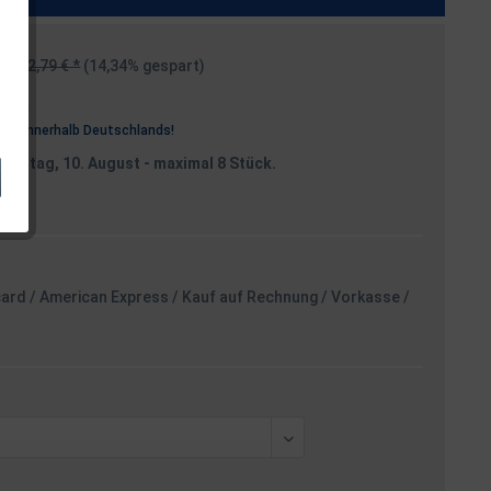
2,79 € *
(14,34% gespart)
osten
rei
innerhalb Deutschlands!
Montag, 10. August
- maximal 8 Stück.
card / American Express / Kauf auf Rechnung / Vorkasse /