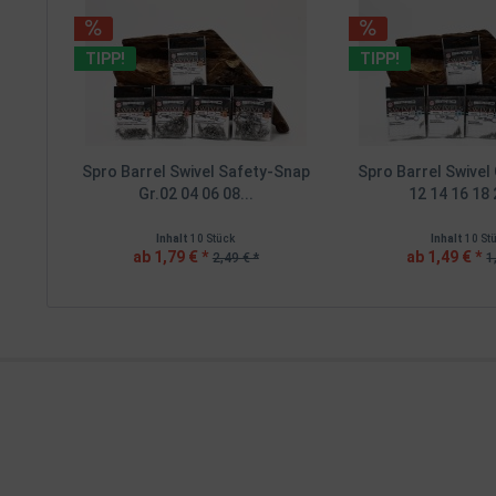
TIPP!
TIPP!
Spro Barrel Swivel Safety-Snap
Spro Barrel Swivel 
Gr.02 04 06 08...
12 14 16 18 
Inhalt
10 Stück
Inhalt
10 St
ab 1,79 € *
ab 1,49 € *
2,49 € *
1