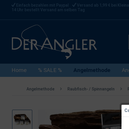
Einfach bezahlen mit Paypal
Versand ab 1,99 € bei Kleina
14 Uhr bestellt Versand am selben Tag
Home
% SALE %
Angelmethode
An
Angelmethode
Raubfisch- / Spinnangeln
Co