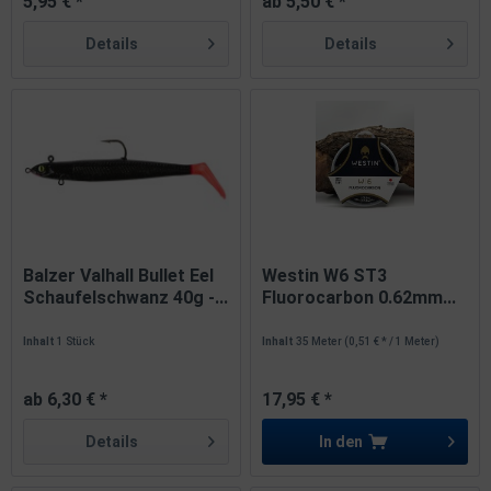
5,95 € *
ab 5,50 € *
Details
Details
Balzer Valhall Bullet Eel
Westin W6 ST3
Schaufelschwanz 40g -...
Fluorocarbon 0.62mm...
Inhalt
1 Stück
Inhalt
35 Meter
(0,51 € * / 1 Meter)
ab 6,30 € *
17,95 € *
Details
In den