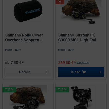
Shimano Rolle Cover
Shimano Sustain FK
Overhead Neopren...
C3000 MGL High-End
Spinnrolle
Inhalt
1 Stück
Inhalt
1 Stück
ab 7,50 € *
269,50 € *
309,95 € *
Details
In den
TIPP!
TIPP!