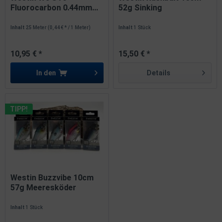
Fluorocarbon 0.44mm...
52g Sinking
Meeresköder
Inhalt
25 Meter
(0,44 € * / 1 Meter)
Inhalt
1 Stück
10,95 € *
15,50 € *
In den
Details
TIPP!
Westin Buzzvibe 10cm
57g Meeresköder
Inhalt
1 Stück