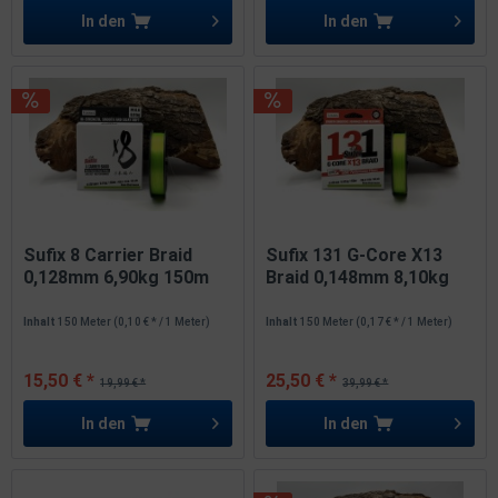
In den
In den
Sufix 8 Carrier Braid
Sufix 131 G-Core X13
0,128mm 6,90kg 150m
Braid 0,148mm 8,10kg
Neon...
150m...
Inhalt
150 Meter
(0,10 € * / 1 Meter)
Inhalt
150 Meter
(0,17 € * / 1 Meter)
15,50 € *
25,50 € *
19,99 € *
39,99 € *
In den
In den