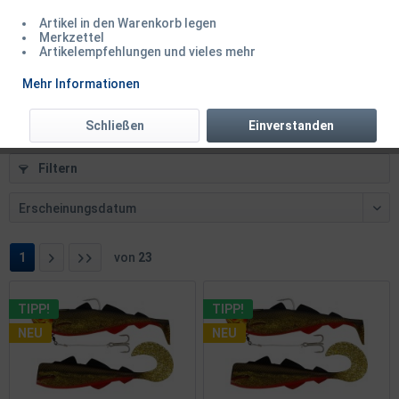
Artikel in den Warenkorb legen
Balzer Iron Line 8 Multicolor 10m 0,20 0,25...
Merkzettel
Artikelempfehlungen und vieles mehr
Inhalt
10 Meter
(0,12 € * / 1 Meter)
Mehr Informationen
1,19 € *
Schließen
Einverstanden
Filtern
1
von
23
TIPP!
TIPP!
NEU
NEU