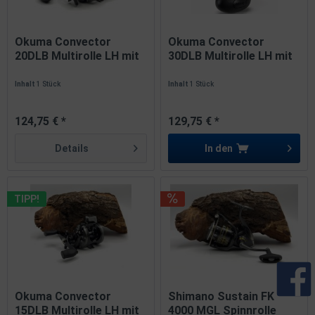
Okuma Convector
Okuma Convector
20DLB Multirolle LH mit
30DLB Multirolle LH mit
Line...
Line...
Inhalt
1 Stück
Inhalt
1 Stück
124,75 € *
129,75 € *
Details
In den
TIPP!
Okuma Convector
Shimano Sustain FK
15DLB Multirolle LH mit
4000 MGL Spinnrolle