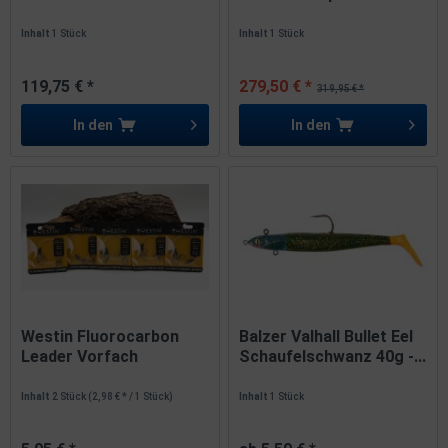
Line...
Inhalt
1 Stück
Inhalt
1 Stück
119,75 € *
279,50 € *
319,95 € *
In den
In den
Westin Fluorocarbon
Balzer Valhall Bullet Eel
Leader Vorfach
Schaufelschwanz 40g -...
Wirbeltonne...
Inhalt
2 Stück
(2,98 € * / 1 Stück)
Inhalt
1 Stück