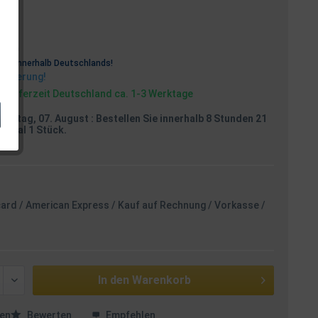
osten
rei
innerhalb Deutschlands!
Lieferung!
, Lieferzeit Deutschland ca. 1-3 Werktage
reitag, 07. August
: Bestellen Sie innerhalb 8 Stunden 21
aximal 1 Stück.
card / American Express / Kauf auf Rechnung / Vorkasse /
In den
Warenkorb
en
Bewerten
Empfehlen