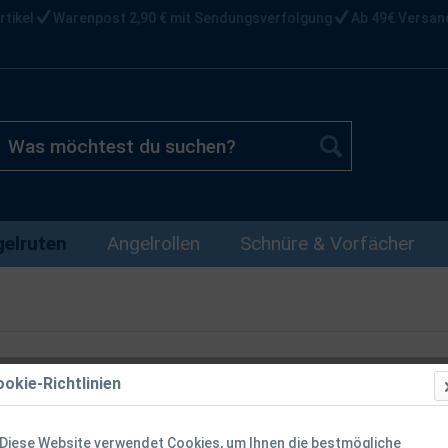
rtikel
Warenpost 2,90 € mit Sendungsverfolgung
Ab 49€ Versan
elruten
Angelrollen
Schnüre & Vorfächer
okie-Richtlinien
Zeck Evo Cat
Diese Website verwendet Cookies, um Ihnen die bestmögliche