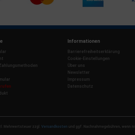
ce
Informationen
lar
Barrierefreiheitserklärung
ht
Cookie-Einstellungen
 Zahlungsmethoden
Über uns
Newsletter
mular
Impressum
rrufen
Datenschutz
dukt
tzl. Mehrwertsteuer zzgl.
Versandkosten
und ggf. Nachnahmegebühren, wenn ni