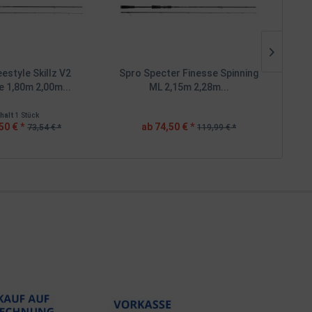
TIPP
estyle Skillz V2
Spro Specter Finesse Spinning
Spro 
e 1,80m 2,00m...
ML 2,15m 2,28m...
nhalt
1 Stück
50 € *
ab 74,50 € *
73,54 € *
119,99 € *