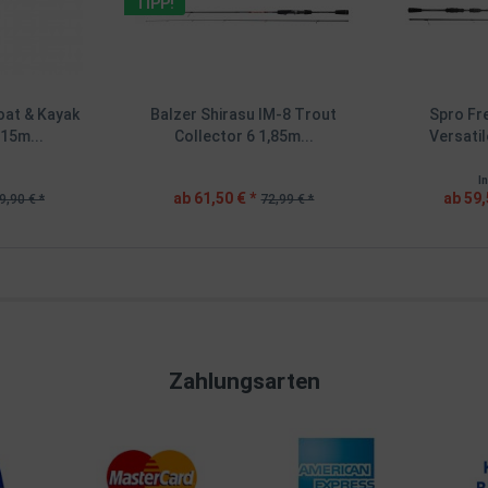
TIPP!
oat & Kayak
Balzer Shirasu IM-8 Trout
Spro Fre
15m...
Collector 6 1,85m...
Versatil
I
ab 61,50 € *
ab 59,
9,90 € *
72,99 € *
Zahlungsarten