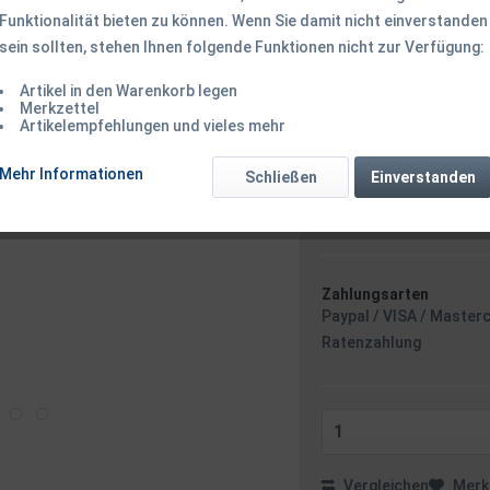
Funktionalität bieten zu können. Wenn Sie damit nicht einverstanden
179,50 € *
sein sollten, stehen Ihnen folgende Funktionen nicht zur Verfügung:
Inhalt:
1 Stück
inkl. MwSt.
zzgl. Versandk
Artikel in den Warenkorb legen
Ab 49 EUR Versandkostenf
Merkzettel
Versandkostenfreie 
Artikelempfehlungen und vieles mehr
Sofort versandfertig
Mehr Informationen
Schließen
Einverstanden
Versand am F
Minuten
- m
Zahlungsarten
Paypal / VISA / Master
Ratenzahlung
Vergleichen
Merk