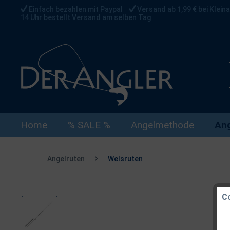
Einfach bezahlen mit Paypal
Versand ab 1,99 € bei Kleina
14 Uhr bestellt Versand am selben Tag
Home
% SALE %
Angelmethode
Ang
Angelruten
Welsruten
Co