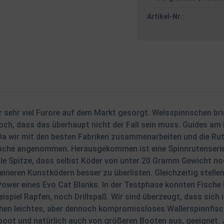
Artikel-Nr.:
ür sehr viel Furore auf dem Markt gesorgt. Welsspinnschen b
edoch, dass das überhaupt nicht der Fall sein muss. Guides a
n. Da wir mit den besten Fabriken zusammenarbeiten und die R
ache angenommen. Herausgekommen ist eine Spinnrutenserie, d
ble Spitze, dass selbst Köder von unter 20 Gramm Gewicht n
leineren Kunstködern besser zu überlisten. Gleichzeitig stelle
 Power eines Evo Cat Blanks. In der Testphase konnten Fische
ispiel Rapfen, noch Drillspaß. Wir sind überzeugt, dass sic
en leichtes, aber dennoch kompromissloses Wallerspinnfisch
boot und natürlich auch von größeren Booten aus, geeignet. J